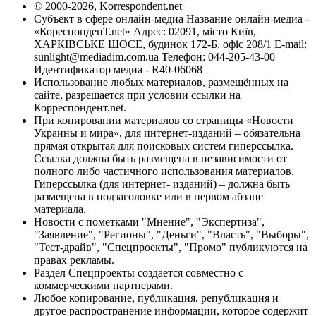
© 2000-2026, Korrespondent.net
Субъект в сфере онлайн-медиа Название онлайн-медиа -
«КореспонденТ.net» Адрес: 02091, місто Київ,
ХАРКІВСЬКЕ ШОСЕ, будинок 172-Б, офіс 208/1 E-mail:
sunlight@mediadim.com.ua
Телефон: 044-205-43-00
Идентификатор медиа - R40-06068
Использование любых материалов, размещённых на
сайте, разрешается при условии ссылки на
Корреспондент.net.
При копировании материалов со страницы «Новости
Украины и мира», для интернет-изданий – обязательна
прямая открытая для поисковых систем гиперссылка.
Ссылка должна быть размещена в независимости от
полного либо частичного использования материалов.
Гиперссылка (для интернет- изданий) – должна быть
размещена в подзаголовке или в первом абзаце
материала.
Новости с пометками "Мнение", "Экспертиза",
"Заявление", "Регионы", "Деньги", "Власть", "Выборы",
"Тест-драйв", "Спецпроекты", "Промо" публикуются на
правах рекламы.
Раздел Спецпроекты создается совместно с
коммерческими партнерами.
Любое копирование, публикация, републикация и
другое распространение информации, которое содержит