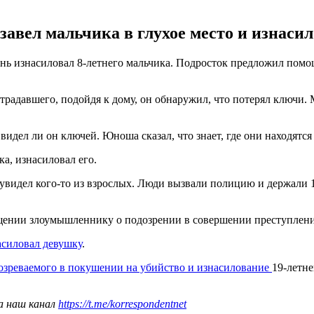
завел мальчика в глухое место и изнас
ь изнасиловал 8-летнего мальчика. Подросток предложил помощь
традавшего, подойдя к дому, он обнаружил, что потерял ключи.
видел ли он ключей. Юноша сказал, что знает, где они находятся 
ка, изнасиловал его.
видел кого-то из взрослых. Люди вызвали полицию и держали 14
бщении злоумышленнику о подозрении в совершении преступлени
силовал девушку
.
озреваемого в покушении на убийство и изнасилование
19-летне
а наш канал
https://t.me/korrespondentnet