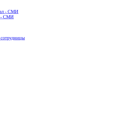
л - СМИ
е сотрудницы