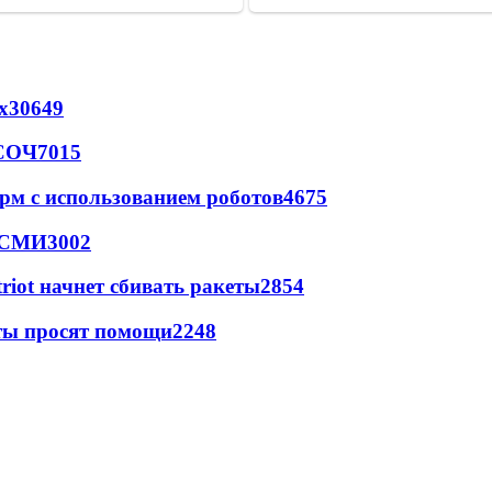
х
30649
 СОЧ
7015
рм с использованием роботов
4675
- СМИ
3002
triot начнет сбивать ракеты
2854
сты просят помощи
2248