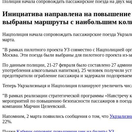
Полиция начала сопровождать пассажирские поезда на двух м
Инициатива направлена на повышение 
выбраны маршруты с наибольшим коли
Нацполиция начала сопровождать пассажирские поезда Укрзали
марта.
"В рамках пилотного проекта УЗ совместно с Нацполицией ор
Москва. Эти поезда были выбраны для пилотного проекта из-з
По данным полиции, 21-27 февраля было составлено 27 админист
употребления алкогольных напитков), 25 человек получили ус
предотвратили ограбление пассажира и задержали подозреваем
Теперь Укрзализныця и Нацполиция планируют увеличить числ
"В рамках реализации стратегической программы «Навстречу к
мероприятий по повышению безопасности пассажиров в поездах
компании Марчин Целеевский.
Напомним, 2 марта появились сообщения о том, что
Укрзализн
22%.
Позже
Кабмин опроверг повышение цен на билеты УЗ
.