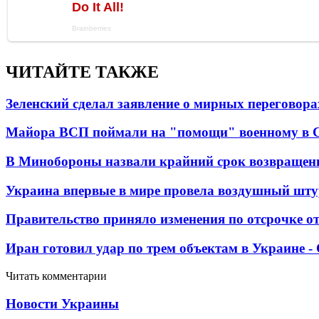
ЧИТАЙТЕ ТАКЖЕ
Зеленский сделал заявление о мирных переговора
Майора ВСП поймали на "помощи" военному в
В Минобороны назвали крайний срок возвращен
Украина впервые в мире провела воздушный шту
Правительство приняло изменения по отсрочке о
Иран готовил удар по трем объектам в Украине 
Читать комментарии
Новости Украины