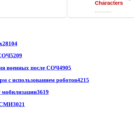
х
28104
 СОЧ
5209
ия военных после СОЧ
4905
рм с использованием роботов
4215
т мобилизации
3619
- СМИ
3021