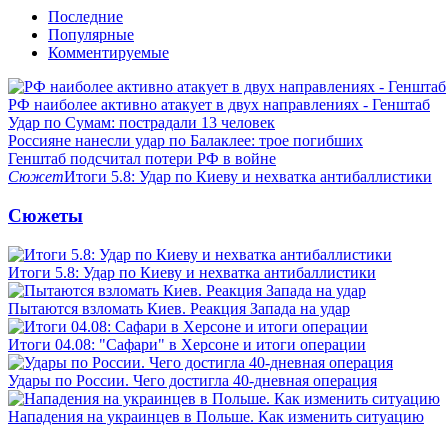
Последние
Популярные
Комментируемые
РФ наиболее активно атакует в двух направлениях - Генштаб
Удар по Сумам: пострадали 13 человек
Россияне нанесли удар по Балаклее: трое погибших
Генштаб подсчитал потери РФ в войне
Сюжет
Итоги 5.8: Удар по Киеву и нехватка антибаллистики
Сюжеты
Итоги 5.8: Удар по Киеву и нехватка антибаллистики
Пытаются взломать Киев. Реакция Запада на удар
Итоги 04.08: "Сафари" в Херсоне и итоги операции
Удары по России. Чего достигла 40-дневная операция
Нападения на украинцев в Польше. Как изменить ситуацию