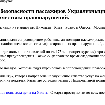
аршрутах
безопасности пассажиров Укрзализныци
чеством правонарушений.
зныци на маршрутах Николаев - Киев - Ровно и Одесса - Москв
ганизовали сопровождение работниками полиции пассажирских п
а наибольшего количества зафиксированных правонарушений", - 
ративных постановлений по ст. 175 ч. 1 (запрет курения), три 
тные предупреждения. Также 27 февраля во время следования по
ого.
о поездов, которые будут курсировать в сопровождении правоо
лиенту», которая направлена на улучшение качества услуг на ж
 и на вокзалах. Развитие сотрудничества с Национальной полиц
ыця повысила цены на билеты
. С марта проезд почти во всех по