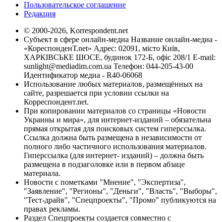
Пользовательское соглашение
Редакция
© 2000-2026, Korrespondent.net
Субъект в сфере онлайн-медиа Название онлайн-медиа -
«КореспонденТ.net» Адрес: 02091, місто Київ,
ХАРКІВСЬКЕ ШОСЕ, будинок 172-Б, офіс 208/1 E-mail:
sunlight@mediadim.com.ua
Телефон: 044-205-43-00
Идентификатор медиа - R40-06068
Использование любых материалов, размещённых на
сайте, разрешается при условии ссылки на
Корреспондент.net.
При копировании материалов со страницы «Новости
Украины и мира», для интернет-изданий – обязательна
прямая открытая для поисковых систем гиперссылка.
Ссылка должна быть размещена в независимости от
полного либо частичного использования материалов.
Гиперссылка (для интернет- изданий) – должна быть
размещена в подзаголовке или в первом абзаце
материала.
Новости с пометками "Мнение", "Экспертиза",
"Заявление", "Регионы", "Деньги", "Власть", "Выборы",
"Тест-драйв", "Спецпроекты", "Промо" публикуются на
правах рекламы.
Раздел Спецпроекты создается совместно с