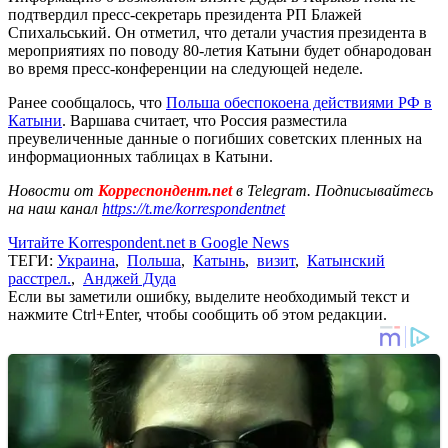
подтвердил пресс-секретарь президента РП Блажей
Спихальський. Он отметил, что детали участия президента в
мероприятиях по поводу 80-летия Катыни будет обнародован
во время пресс-конференции на следующей неделе.
Ранее сообщалось, что
Польша обеспокоена действиями РФ в
Катыни
. Варшава считает, что Россия разместила
преувеличенные данные о погибших советских пленных на
информационных таблицах в Катыни.
Новости от
Корреспондент.net
в Telegram. Подписывайтесь
на наш канал
https://t.me/korrespondentnet
Читайте Korrespondent.net в Google News
ТЕГИ:
Украина
,
Польша
,
Катынь
,
визит
,
Катынский
расстрел.
,
Анджей Дуда
Если вы заметили ошибку, выделите необходимый текст и
нажмите Ctrl+Enter, чтобы сообщить об этом редакции.