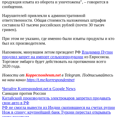
продукция изъята из оборота и уничтожена", – говорится в
сообщении.
Нарушителей привлекли к административной
ответственности. Общая стоимость наложенных штрафов
составила 63 тысячи российских рублей (почти 30 тысяч
гривен).
При этом не указано, где именно были изъяты продукты и кто
был их производителем.
Напомним, минувшим летом президент РФ
Владимир Путин
продлил запрет на импорт сельхозпродукции
из Евросоюза.
Торговое эмбарго будет действовать на протяжении всего
2020 года.
Новости от
Корреспондент.net
в Telegram. Подписывайтесь
на наш канал
https://t.me/korrespondentnet
Читайте Korrespondent.net в Google News
Санкции против России
Китайский производитель электрокаров запретил продавать
свои авто в РФ
РФ не смогла вывести из Индии скопившиеся на счетах рупии
Нож в спину: крупнейший банк Турции перестал открывать
счета россянам