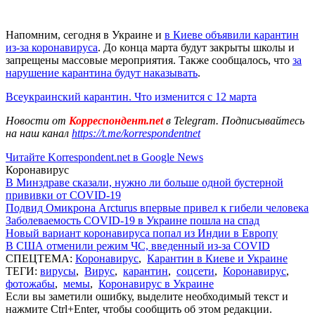
Напомним, сегодня в Украине и
в Киеве объявили карантин
из-за коронавируса
. До конца марта будут закрыты школы и
запрещены массовые мероприятия. Также сообщалось, что
за
нарушение карантина будут наказывать
.
Всеукраинский карантин. Что изменится с 12 марта
Новости от
Корреспондент.net
в Telegram. Подписывайтесь
на наш канал
https://t.me/korrespondentnet
Читайте Korrespondent.net в Google News
Коронавирус
В Минздраве сказали, нужно ли больше одной бустерной
прививки от COVID-19
Подвид Омикрона Arcturus впервые привел к гибели человека
Заболеваемость COVID-19 в Украине пошла на спад
Новый вариант коронавируса попал из Индии в Европу
В США отменили режим ЧС, введенный из-за COVID
СПЕЦТЕМА:
Коронавирус
,
Карантин в Киеве и Украине
ТЕГИ:
вирусы
,
Вирус
,
карантин
,
соцсети
,
Коронавирус
,
фотожабы
,
мемы
,
Коронавирус в Украине
Если вы заметили ошибку, выделите необходимый текст и
нажмите Ctrl+Enter, чтобы сообщить об этом редакции.