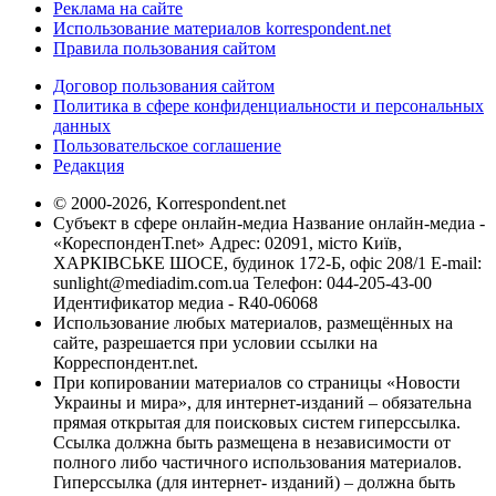
Реклама на сайте
Использование материалов korrespondent.net
Правила пользования сайтом
Договор пользования сайтом
Политика в сфере конфиденциальности и персональных
данных
Пользовательское соглашение
Редакция
© 2000-2026, Korrespondent.net
Субъект в сфере онлайн-медиа Название онлайн-медиа -
«КореспонденТ.net» Адрес: 02091, місто Київ,
ХАРКІВСЬКЕ ШОСЕ, будинок 172-Б, офіс 208/1 E-mail:
sunlight@mediadim.com.ua
Телефон: 044-205-43-00
Идентификатор медиа - R40-06068
Использование любых материалов, размещённых на
сайте, разрешается при условии ссылки на
Корреспондент.net.
При копировании материалов со страницы «Новости
Украины и мира», для интернет-изданий – обязательна
прямая открытая для поисковых систем гиперссылка.
Ссылка должна быть размещена в независимости от
полного либо частичного использования материалов.
Гиперссылка (для интернет- изданий) – должна быть