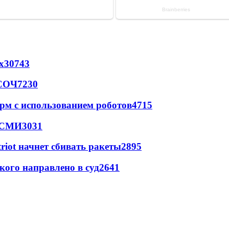
х
30743
 СОЧ
7230
рм с использованием роботов
4715
- СМИ
3031
triot начнет сбивать ракеты
2895
кого направлено в суд
2641