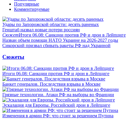
Популярные
Комментируемые
Удары по Запорожской области: десять раненых
Генштаб назвал новые потери россиян
Сюжет
Итоги 06.08: Санкции против РФ и дрон в Лейпциге
Назван объем помощи НАТО Украине на 2026-2027 годы
Сикорский призвал сбивать ракеты РФ над Украиной
Сюжеты
Итоги 06.08: Санкции против РФ и дрон в Лейпциге
Банкет генералов. Последствия взрыва в Москве
Грязные технологии. Атаки РФ на выборы во Франции
Эскалация для Европы. Российский дрон в Лейпциге
Изменения в армии РФ: что стоит за решением Путина