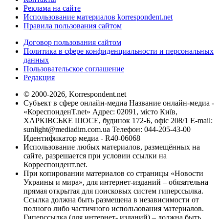
Реклама на сайте
Использование материалов korrespondent.net
Правила пользования сайтом
Договор пользования сайтом
Политика в сфере конфиденциальности и персональных
данных
Пользовательское соглашение
Редакция
© 2000-2026, Korrespondent.net
Субъект в сфере онлайн-медиа Название онлайн-медиа -
«КореспонденТ.net» Адрес: 02091, місто Київ,
ХАРКІВСЬКЕ ШОСЕ, будинок 172-Б, офіс 208/1 E-mail:
sunlight@mediadim.com.ua
Телефон: 044-205-43-00
Идентификатор медиа - R40-06068
Использование любых материалов, размещённых на
сайте, разрешается при условии ссылки на
Корреспондент.net.
При копировании материалов со страницы «Новости
Украины и мира», для интернет-изданий – обязательна
прямая открытая для поисковых систем гиперссылка.
Ссылка должна быть размещена в независимости от
полного либо частичного использования материалов.
Гиперссылка (для интернет- изданий) – должна быть