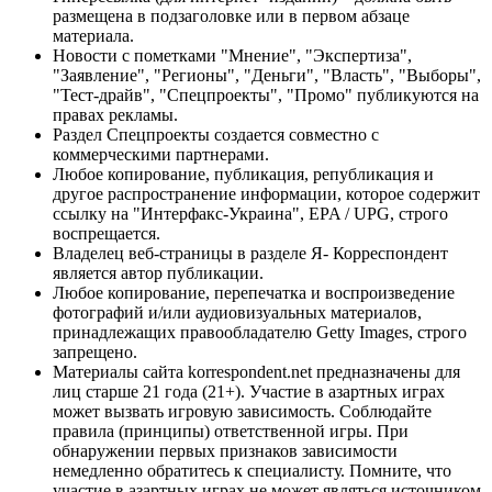
размещена в подзаголовке или в первом абзаце
материала.
Новости с пометками "Мнение", "Экспертиза",
"Заявление", "Регионы", "Деньги", "Власть", "Выборы",
"Тест-драйв", "Спецпроекты", "Промо" публикуются на
правах рекламы.
Раздел Спецпроекты создается совместно с
коммерческими партнерами.
Любое копирование, публикация, републикация и
другое распространение информации, которое содержит
ссылку на "Интерфакс-Украина", EPA / UPG, строго
воспрещается.
Владелец веб-страницы в разделе Я- Корреспондент
является автор публикации.
Любое копирование, перепечатка и воспроизведение
фотографий и/или аудиовизуальных материалов,
принадлежащих правообладателю Getty Images, строго
запрещено.
Материалы сайта korrespondent.net предназначены для
лиц старше 21 года (21+). Участие в азартных играх
может вызвать игровую зависимость. Соблюдайте
правила (принципы) ответственной игры. При
обнаружении первых признаков зависимости
немедленно обратитесь к специалисту. Помните, что
участие в азартных играх не может являться источником