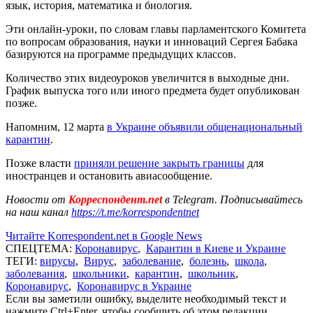
язык, история, математика и биология.
Эти онлайн-уроки, по словам главы парламентского Комитета
по вопросам образования, науки и инноваций Сергея Бабака
базируются на программе предыдущих классов.
Количество этих видеоуроков увеличится в выходные дни.
График выпуска того или иного предмета будет опубликован
позже.
Напомним, 12 марта
в Украине объявили общенациональный
карантин
.
Позже власти
приняли решение закрыть границ
ы
для
иностранцев и остановить авиасообщение.
Новости от
Корреспондент.net
в Telegram. Подписывайтесь
на наш канал
https://t.me/korrespondentnet
Читайте Korrespondent.net в Google News
СПЕЦТЕМА:
Коронавирус
,
Карантин в Киеве и Украине
ТЕГИ:
вирусы
,
Вирус
,
заболевание
,
болезнь
,
школа
,
заболевания
,
школьники
,
карантин
,
школьник
,
Коронавирус
,
Коронавирус в Украине
Если вы заметили ошибку, выделите необходимый текст и
нажмите Ctrl+Enter, чтобы сообщить об этом редакции.