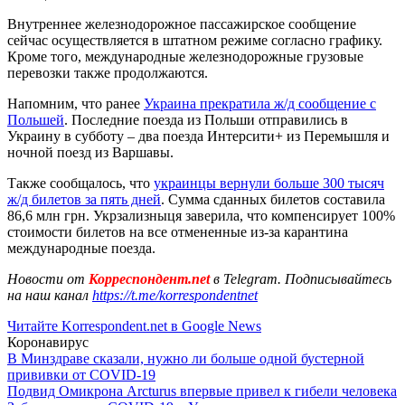
Внутреннее железнодорожное пассажирское сообщение
сейчас осуществляется в штатном режиме согласно графику.
Кроме того, международные железнодорожные грузовые
перевозки также продолжаются.
Напомним, что ранее
Украина прекратила ж/д сообщение с
Польшей
. Последние поезда из Польши отправились в
Украину в субботу – два поезда Интерсити+ из Перемышля и
ночной поезд из Варшавы.
Также сообщалось, что
украинцы вернули больше 300 тысяч
ж/д билетов за пять дней
. Сумма сданных билетов составила
86,6 млн грн. Укрзализныця заверила, что компенсирует 100%
стоимости билетов на все отмененные из-за карантина
международные поезда.
Новости от
Корреспондент.net
в Telegram. Подписывайтесь
на наш канал
https://t.me/korrespondentnet
Читайте Korrespondent.net в Google News
Коронавирус
В Минздраве сказали, нужно ли больше одной бустерной
прививки от COVID-19
Подвид Омикрона Arcturus впервые привел к гибели человека