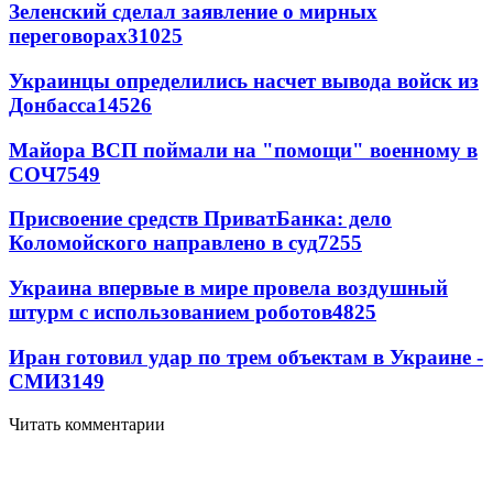
Зеленский сделал заявление о мирных
переговорах
31025
Украинцы определились насчет вывода войск из
Донбасса
14526
Майора ВСП поймали на "помощи" военному в
СОЧ
7549
Присвоение средств ПриватБанка: дело
Коломойского направлено в суд
7255
Украина впервые в мире провела воздушный
штурм с использованием роботов
4825
Иран готовил удар по трем объектам в Украине -
СМИ
3149
Читать комментарии