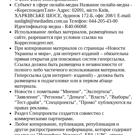
Субъект в сфере онлайн-медиа Название онлайн-медиа -
«КореспонденТ.net» Адрес: 02091, місто Київ,
ХАРКІВСЬКЕ ШОСЕ, будинок 172-Б, офіс 208/1 E-mail:
sunlight@mediadim.com.ua
Телефон: 044-205-43-00
Идентификатор медиа - R40-06068
Использование любых материалов, размещённых на
сайте, разрешается при условии ссылки на
Корреспондент.net.
При копировании материалов со страницы «Новости
Украины и мира», для интернет-изданий – обязательна
прямая открытая для поисковых систем гиперссылка.
Ссылка должна быть размещена в независимости от
полного либо частичного использования материалов.
Гиперссылка (для интернет- изданий) – должна быть
размещена в подзаголовке или в первом абзаце
материала.
Новости с пометками "Мнение", "Экспертиза",
"Заявление", "Регионы", "Деньги", "Власть", "Выборы",
"Тест-драйв", "Спецпроекты", "Промо" публикуются на
правах рекламы.
Раздел Спецпроекты создается совместно с
коммерческими партнерами.
Любое копирование, публикация, републикация и
другое распространение информации, которое содержит
ссылку на "Интерфакс-Украина", EPA / UPG, строго