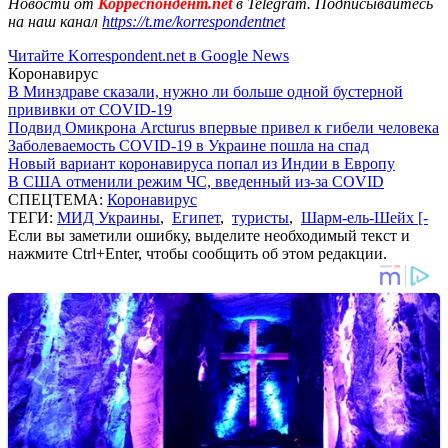
Новости от
Корреспондент.net
в Telegram. Подписывайтесь
на наш канал
https://t.me/korrespondentnet
Читайте Korrespondent.net в Google News
Коронавирус
В Минздраве сказали, нужно ли больше одной бустерной
прививки от COVID-19
Подвид Омикрона Arcturus впервые привел к гибели человека
Заболеваемость COVID-19 в Украине пошла на спад
Новый вариант коронавируса попал из Индии в Европу
В США отменили режим ЧС, введенный из-за COVID
СПЕЦТЕМА:
Коронавирус
ТЕГИ:
МИД Украины
,
Египет
,
туристы
,
Шарм-ель-Шейх [-
Если вы заметили ошибку, выделите необходимый текст и
нажмите Ctrl+Enter, чтобы сообщить об этом редакции.