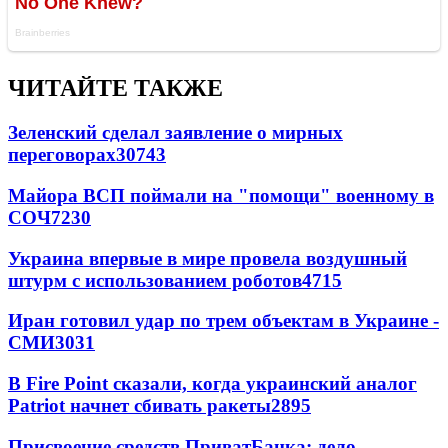
ЧИТАЙТЕ ТАКЖЕ
Зеленский сделал заявление о мирных
переговорах
30743
Майора ВСП поймали на "помощи" военному в
СОЧ
7230
Украина впервые в мире провела воздушный
штурм с использованием роботов
4715
Иран готовил удар по трем объектам в Украине -
СМИ
3031
В Fire Point сказали, когда украинский аналог
Patriot начнет сбивать ракеты
2895
Присвоение средств ПриватБанка: дело