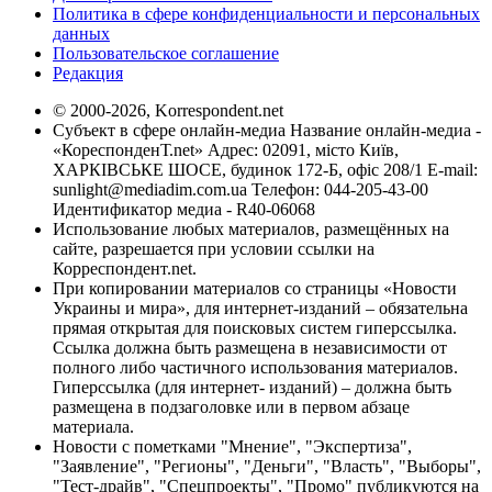
Политика в сфере конфиденциальности и персональных
данных
Пользовательское соглашение
Редакция
© 2000-2026, Korrespondent.net
Субъект в сфере онлайн-медиа Название онлайн-медиа -
«КореспонденТ.net» Адрес: 02091, місто Київ,
ХАРКІВСЬКЕ ШОСЕ, будинок 172-Б, офіс 208/1 E-mail:
sunlight@mediadim.com.ua
Телефон: 044-205-43-00
Идентификатор медиа - R40-06068
Использование любых материалов, размещённых на
сайте, разрешается при условии ссылки на
Корреспондент.net.
При копировании материалов со страницы «Новости
Украины и мира», для интернет-изданий – обязательна
прямая открытая для поисковых систем гиперссылка.
Ссылка должна быть размещена в независимости от
полного либо частичного использования материалов.
Гиперссылка (для интернет- изданий) – должна быть
размещена в подзаголовке или в первом абзаце
материала.
Новости с пометками "Мнение", "Экспертиза",
"Заявление", "Регионы", "Деньги", "Власть", "Выборы",
"Тест-драйв", "Спецпроекты", "Промо" публикуются на