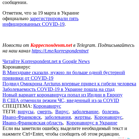
сообщении.
Отметим, что за 19 марта в Украине
официально
зарегистрировали пять
инфицированных COVID-19
.
Новости от
Корреспондент.net
в Telegram. Подписывайтесь
на наш канал
https://t.me/korrespondentnet
Читайте Korrespondent.net в Google News
Коронавирус
В Минздраве сказали, нужно ли больше одной бустерной
прививки от COVID-19
Подвид Омикрона Arcturus впервые привел к гибели человека
Заболеваемость COVID-19 в Украине пошла на спад
Новый вариант коронавируса попал из Индии в Европу
В США отменили режим ЧС, введенный из-за COVID
СПЕЦТЕМА:
Коронавирус
ТЕГИ:
вирусы
,
смерть
,
Вирус
,
заболевание
,
болезнь
,
Ивано-Франковск
,
заболевания
,
жертвы
,
Коронавирус
,
Ивано-Франковская область
,
Коронавирус в Украине
Если вы заметили ошибку, выделите необходимый текст и
нажмите Ctrl+Enter, чтобы сообщить об этом редакции.