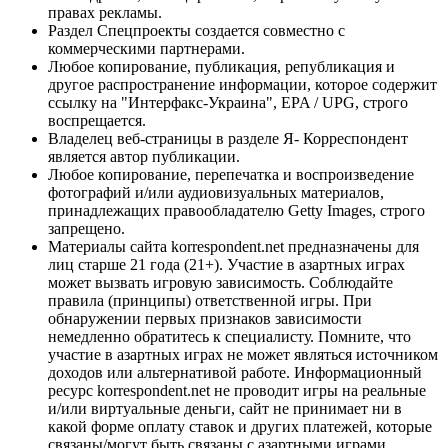
правах рекламы.
Раздел Спецпроекты создается совместно с
коммерческими партнерами.
Любое копирование, публикация, републикация и
другое распространение информации, которое содержит
ссылку на "Интерфакс-Украина", EPA / UPG, строго
воспрещается.
Владелец веб-страницы в разделе Я- Корреспондент
является автор публикации.
Любое копирование, перепечатка и воспроизведение
фотографий и/или аудиовизуальных материалов,
принадлежащих правообладателю Getty Images, строго
запрещено.
Материалы сайта korrespondent.net предназначены для
лиц старше 21 года (21+). Участие в азартных играх
может вызвать игровую зависимость. Соблюдайте
правила (принципы) ответственной игры. При
обнаружении первых признаков зависимости
немедленно обратитесь к специалисту. Помните, что
участие в азартных играх не может являться источником
доходов или альтернативой работе. Информационный
ресурс korrespondent.net не проводит игры на реальные
и/или виртуальные деньги, сайт не принимает ни в
какой форме оплату ставок и других платежей, которые
связаны/могут быть связаны с азартными играми,