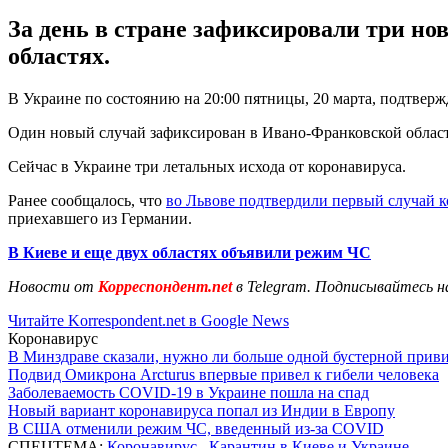
За день в стране зафиксировали три н
областях.
В Украине по состоянию на 20:00 пятницы, 20 марта, подтверж
Один новый случай зафиксирован в Ивано-Франковской области,
Сейчас в Украине три летальных исхода от коронавируса.
Ранее сообщалось, что
во Львове подтвердили первый случай 
приехавшего из Германии.
В Киеве и еще двух областях объявили режим ЧС
Новости от
Корреспондент.net
в Telegram. Подписывайтесь н
Читайте Korrespondent.net в Google News
Коронавирус
В Минздраве сказали, нужно ли больше одной бустерной прив
Подвид Омикрона Arcturus впервые привел к гибели человека
Заболеваемость COVID-19 в Украине пошла на спад
Новый вариант коронавируса попал из Индии в Европу
В США отменили режим ЧС, введенный из-за COVID
СПЕЦТЕМА:
Коронавирус
,
Карантин в Киеве и Украине