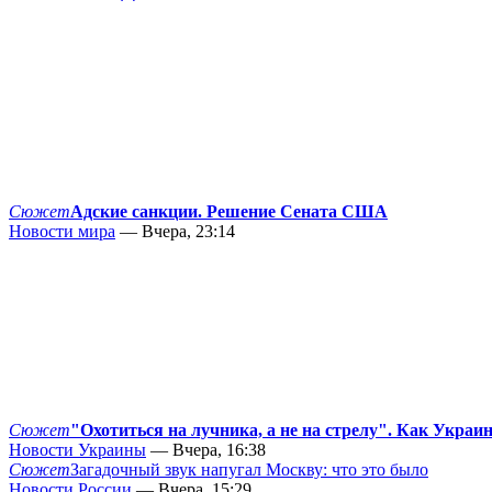
Сюжет
Адские санкции. Решение Сената США
Новости мира
— Вчера, 23:14
Сюжет
"Охотиться на лучника, а не на стрелу". Как Украи
Новости Украины
— Вчера, 16:38
Сюжет
Загадочный звук напугал Москву: что это было
Новости России
— Вчера, 15:29