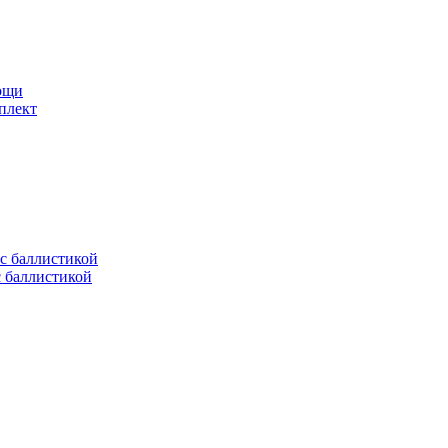
мощи
плект
с баллистикой