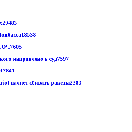
х
29483
Донбасса
18538
 СОЧ
7605
кого направлено в суд
7597
И
2841
triot начнет сбивать ракеты
2383