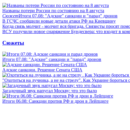
Названы потери России по состоянию на 8 августа
Сюжет
Итоги 07.08: "Адские" санкции и "парад" дронов
В ГСЧС сообщили новые детали атаки РФ на Киевщину
Когда связь молчит - молчит вся бригада. Связисты просят по
ВСУ получили новое снаряжение Бундесвера: что входит в ком
Сюжеты
Итоги 07.08: "Адские" санкции и "парад" дронов
Адские санкции. Решение Сената США
"Охотиться на лучника, а не на стрелу". Как Украине бороться 
Загадочный звук напугал Москву: что это было
Итоги 06.08: Санкции против РФ и дрон в Лейпциге