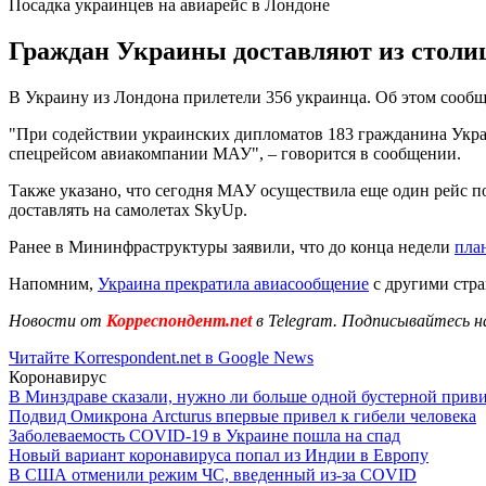
Посадка украинцев на авиарейс в Лондоне
Граждан Украины доставляют из столи
В Украину из Лондона прилетели 356 украинца. Об этом сообщ
"При содействии украинских дипломатов 183 гражданина Укра
спецрейсом авиакомпании МАУ", – говорится в сообщении.
Также указано, что сегодня МАУ осуществила еще один рейс по
доставлять на самолетах SkyUp.
Ранее в Мининфраструктуры заявили, что до конца недели
пла
Напомним,
Украина прекратила авиасообщение
с другими стра
Новости от
Корреспондент.net
в Telegram. Подписывайтесь н
Читайте Korrespondent.net в Google News
Коронавирус
В Минздраве сказали, нужно ли больше одной бустерной прив
Подвид Омикрона Arcturus впервые привел к гибели человека
Заболеваемость COVID-19 в Украине пошла на спад
Новый вариант коронавируса попал из Индии в Европу
В США отменили режим ЧС, введенный из-за COVID