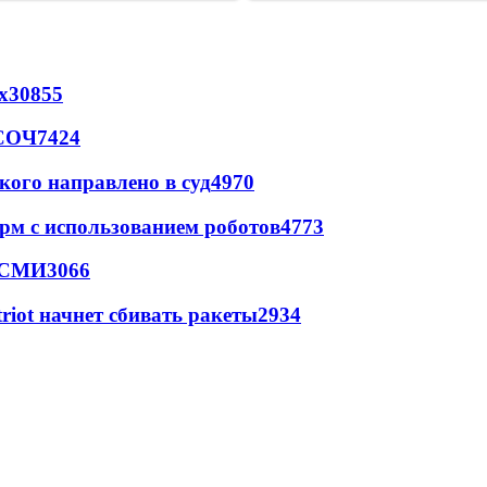
х
30855
 СОЧ
7424
кого направлено в суд
4970
рм с использованием роботов
4773
- СМИ
3066
triot начнет сбивать ракеты
2934