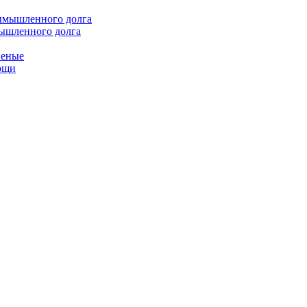
мышленного долга
неные
мощи