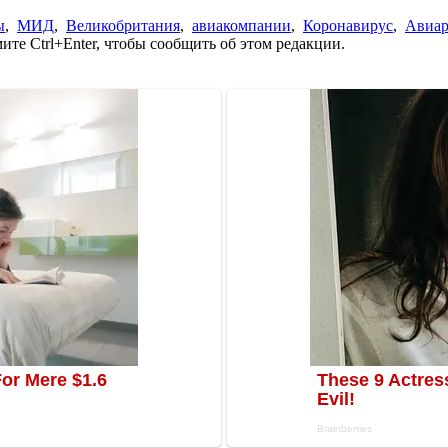
ы
,
МИД
,
Великобритания
,
авиакомпании
,
Коронавирус
,
Авиа
те Ctrl+Enter, чтобы сообщить об этом редакции.