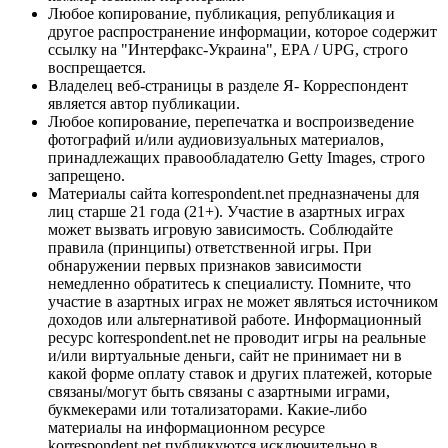
Любое копирование, публикация, републикация и
другое распространение информации, которое содержит
ссылку на "Интерфакс-Украина", EPA / UPG, строго
воспрещается.
Владелец веб-страницы в разделе Я- Корреспондент
является автор публикации.
Любое копирование, перепечатка и воспроизведение
фотографий и/или аудиовизуальных материалов,
принадлежащих правообладателю Getty Images, строго
запрещено.
Материалы сайта korrespondent.net предназначены для
лиц старше 21 года (21+). Участие в азартных играх
может вызвать игровую зависимость. Соблюдайте
правила (принципы) ответственной игры. При
обнаружении первых признаков зависимости
немедленно обратитесь к специалисту. Помните, что
участие в азартных играх не может являться источником
доходов или альтернативой работе. Информационный
ресурс korrespondent.net не проводит игры на реальные
и/или виртуальные деньги, сайт не принимает ни в
какой форме оплату ставок и других платежей, которые
связаны/могут быть связаны с азартными играми,
букмекерами или тотализаторами. Какие-либо
материалы на информационном ресурсе
korrespondent.net публикуются исключительно в