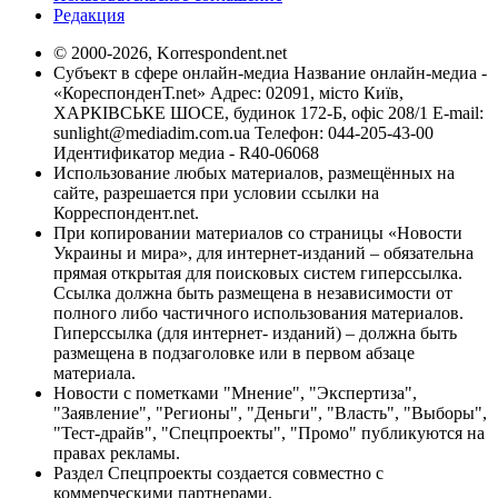
Редакция
© 2000-2026, Korrespondent.net
Субъект в сфере онлайн-медиа Название онлайн-медиа -
«КореспонденТ.net» Адрес: 02091, місто Київ,
ХАРКІВСЬКЕ ШОСЕ, будинок 172-Б, офіс 208/1 E-mail:
sunlight@mediadim.com.ua
Телефон: 044-205-43-00
Идентификатор медиа - R40-06068
Использование любых материалов, размещённых на
сайте, разрешается при условии ссылки на
Корреспондент.net.
При копировании материалов со страницы «Новости
Украины и мира», для интернет-изданий – обязательна
прямая открытая для поисковых систем гиперссылка.
Ссылка должна быть размещена в независимости от
полного либо частичного использования материалов.
Гиперссылка (для интернет- изданий) – должна быть
размещена в подзаголовке или в первом абзаце
материала.
Новости с пометками "Мнение", "Экспертиза",
"Заявление", "Регионы", "Деньги", "Власть", "Выборы",
"Тест-драйв", "Спецпроекты", "Промо" публикуются на
правах рекламы.
Раздел Спецпроекты создается совместно с
коммерческими партнерами.