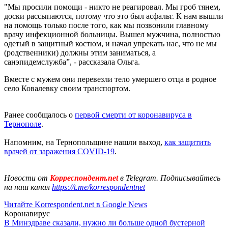
"Мы просили помощи - никто не реагировал. Мы гроб тянем,
доски рассыпаются, потому что это был асфальт. К нам вышли
на помощь только после того, как мы позвонили главному
врачу инфекционной больницы. Вышел мужчина, полностью
одетый в защитный костюм, и начал упрекать нас, что не мы
(родственники) должны этим заниматься, а
санэпидемслужба”, - рассказала Ольга.
Вместе с мужем они перевезли тело умершего отца в родное
село Ковалевку своим транспортом.
Ранее сообщалось о
первой смерти от коронавируса в
Тернополе
.
Напомним, на Тернопольщине нашли выход,
как защитить
врачей от заражения COVID-19
.
Новости от
Корреспондент.net
в Telegram. Подписывайтесь
на наш канал
https://t.me/korrespondentnet
Читайте Korrespondent.net в Google News
Коронавирус
В Минздраве сказали, нужно ли больше одной бустерной