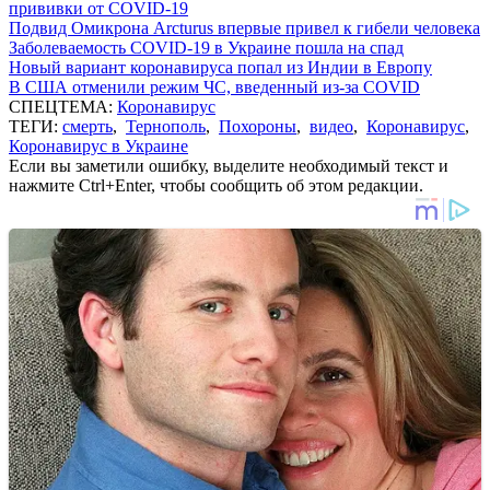
прививки от COVID-19
Подвид Омикрона Arcturus впервые привел к гибели человека
Заболеваемость COVID-19 в Украине пошла на спад
Новый вариант коронавируса попал из Индии в Европу
В США отменили режим ЧС, введенный из-за COVID
СПЕЦТЕМА:
Коронавирус
ТЕГИ:
смерть
,
Тернополь
,
Похороны
,
видео
,
Коронавирус
,
Коронавирус в Украине
Если вы заметили ошибку, выделите необходимый текст и
нажмите Ctrl+Enter, чтобы сообщить об этом редакции.