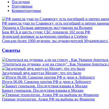
Последние
Популярные
Комментируемые
РФ нанесла удар по Славянску: есть погибший и пятеро ранен
Украина и Польша завершили эксгумации на Волыни
База ФСБ и шесть судов: СБС поразили 102 цели РФ
Зеленский впервые за каденцию прибыл в Сербию
Списали более 1000 мужчин: экс-руководителей Мукачевского
Сюжеты
"Охотиться на лучника, а не на стрелу". Как Украине бороться 
Загадочный звук напугал Москву: что это было
Итоги 06.08: Санкции против РФ и дрон в Лейпциге
Банкет генералов. Последствия взрыва в Москве
Грязные технологии. Атаки РФ на выборы во Франции