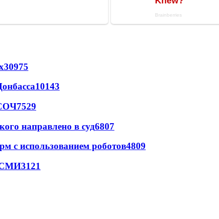
х
30975
Донбасса
10143
 СОЧ
7529
кого направлено в суд
6807
рм с использованием роботов
4809
- СМИ
3121