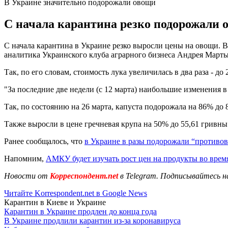
В Украине значительно подорожали овощи
С начала карантина резко подорожали 
С начала карантина в Украине резко выросли цены на овощи. В
аналитика Украинского клуба аграрного бизнеса Андрея Март
Так, по его словам, стоимость лука увеличилась в два раза - до 
"За последние две недели (с 12 марта) наибольшие изменения в
Так, по состоянию на 26 марта, капуста подорожала на 86% до 8,
Также выросли в цене гречневая крупа на 50% до 55,61 гривны з
Ранее сообщалось, что
в Украине в разы подорожали “противо
Напомним,
АМКУ будет изучать рост цен на продукты во врем
Новости от
Корреспондент.net
в Telegram. Подписывайтесь н
Читайте Korrespondent.net в Google News
Карантин в Киеве и Украине
Карантин в Украине продлен до конца года
В Украине продлили карантин из-за коронавируса