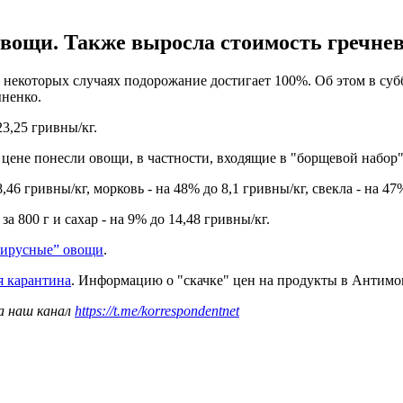
овощи. Также выросла стоимость гречнев
 некоторых случаях подорожание достигает 100%. Об этом в суб
ыненко.
23,25 гривны/кг.
 цене понесли овощи, в частности, входящие в "борщевой набор", 
46 гривны/кг, морковь - на 48% до 8,1 гривны/кг, свекла - на 47%
а 800 г и сахар - на 9% до 14,48 гривны/кг.
вирусные” овощи
.
я карантина
. Информацию о "скачке" цен на продукты в Антимо
а наш канал
https://t.me/korrespondentnet