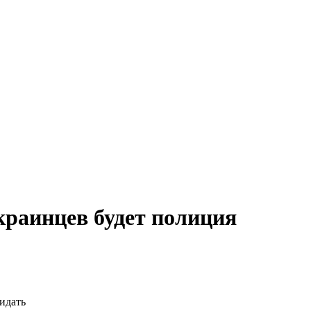
краинцев будет полиция
идать