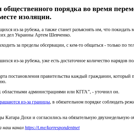
 общественного порядка во время перем
месте изоляции.
хся из-за рубежа, а также станет разъяснять им, что покидать 
них дел Украины Артем Шевченко.
ходить за пределы обсервации, с кем-то общаться - только по те
вшихся из-за рубежа, уже есть достаточное количество нарядов 
рта постановления правительства каждый гражданин, который п
ию.
ых областными администрациями или КГГА”, - уточнил он.
вращаются из-за границы
, в обязательном порядке соблюдать ре
ицы Катара Дохи и согласились на обязательную двухнедельную 
а наш канал
https://t.me/korrespondentnet