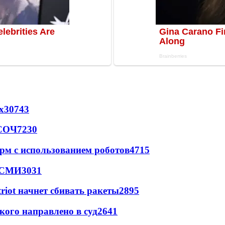
х
30743
 СОЧ
7230
рм с использованием роботов
4715
- СМИ
3031
triot начнет сбивать ракеты
2895
кого направлено в суд
2641