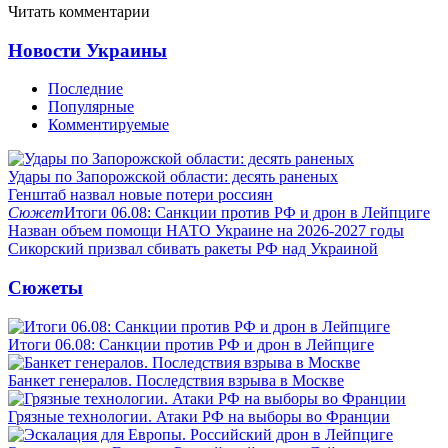
Читать комментарии
Новости Украины
Последние
Популярные
Комментируемые
Удары по Запорожской области: десять раненых
Генштаб назвал новые потери россиян
Сюжет
Итоги 06.08: Санкции против РФ и дрон в Лейпциге
Назван объем помощи НАТО Украине на 2026-2027 годы
Сикорский призвал сбивать ракеты РФ над Украиной
Сюжеты
Итоги 06.08: Санкции против РФ и дрон в Лейпциге
Банкет генералов. Последствия взрыва в Москве
Грязные технологии. Атаки РФ на выборы во Франции