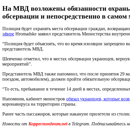
На МВД возложены обязанности охраны
обсервации и непосредственно в самом 
Полиция будет охранять места обсервации граждан, возвращающи
эфире
Нromadske заявил представитель Министерства внутрен
“Полиция будет объяснять, что во время изоляции запрещено вы
представитель МВД.
Шевченко отметил, что в местах обсервации украинцев, верну
мероприятий”.
Представитель МВД также напомнил, что после принятия 29 ма
поездом, автомобилем), должен пройти обязательную обсервац
“То есть, пребывание в течение 14 дней в местах, определенн
Напомним, кабинет министров
обязал украинцев, которые воз
коронавируса на территории страны.
Ранее часть пассажиров, которые накануне прилетели из стол
Новости от
Корреспондент.net
в Telegram. Подписывайтесь н