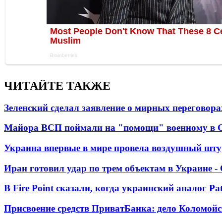
ЧИТАЙТЕ ТАКЖЕ
Зеленский сделал заявление о мирных переговора
Майора ВСП поймали на "помощи" военному в
Украина впервые в мире провела воздушный шту
Иран готовил удар по трем объектам в Украине 
В Fire Point сказали, когда украинский аналог Pa
Присвоение средств ПриватБанка: дело Коломойс