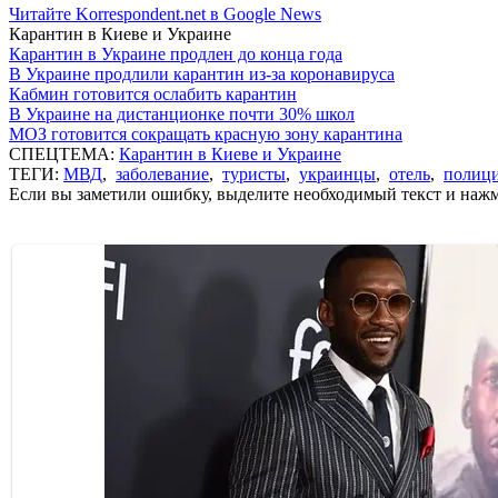
Читайте Korrespondent.net в Google News
Карантин в Киеве и Украине
Карантин в Украине продлен до конца года
В Украине продлили карантин из-за коронавируса
Кабмин готовится ослабить карантин
В Украине на дистанционке почти 30% школ
МОЗ готовится сокращать красную зону карантина
СПЕЦТЕМА:
Карантин в Киеве и Украине
ТЕГИ:
МВД
,
заболевание
,
туристы
,
украинцы
,
отель
,
полиц
Если вы заметили ошибку, выделите необходимый текст и нажми