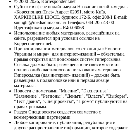
© 2000-2026, Korrespondent.net
Субъект в сфере онлайн-медиа Название онлайн-медиа -
«КореспонденТ.net» Адрес: 02091, місто Київ,
ХАРКІВСЬКЕ ШОСЕ, будинок 172-Б, офіс 208/1 E-mail:
sunlight@mediadim.com.ua
Телефон: 044-205-43-00
Идентификатор медиа - R40-06068
Использование любых материалов, размещённых на
сайте, разрешается при условии ссылки на
Корреспондент.net.
При копировании материалов со страницы «Новости
Украины и мира», для интернет-изданий – обязательна
прямая открытая для поисковых систем гиперссылка.
Ссылка должна быть размещена в независимости от
полного либо частичного использования материалов.
Гиперссылка (для интернет- изданий) – должна быть
размещена в подзаголовке или в первом абзаце
материала.
Новости с пометками "Мнение", "Экспертиза",
"Заявление", "Регионы", "Деньги", "Власть", "Выборы",
"Тест-драйв", "Спецпроекты", "Промо" публикуются на
правах рекламы.
Раздел Спецпроекты создается совместно с
коммерческими партнерами.
Любое копирование, публикация, републикация и
другое распространение информации, которое содержит