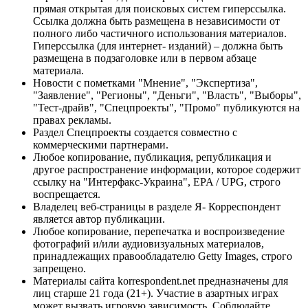
прямая открытая для поисковых систем гиперссылка.
Ссылка должна быть размещена в независимости от
полного либо частичного использования материалов.
Гиперссылка (для интернет- изданий) – должна быть
размещена в подзаголовке или в первом абзаце
материала.
Новости с пометками "Мнение", "Экспертиза",
"Заявление", "Регионы", "Деньги", "Власть", "Выборы",
"Тест-драйв", "Спецпроекты", "Промо" публикуются на
правах рекламы.
Раздел Спецпроекты создается совместно с
коммерческими партнерами.
Любое копирование, публикация, републикация и
другое распространение информации, которое содержит
ссылку на "Интерфакс-Украина", EPA / UPG, строго
воспрещается.
Владелец веб-страницы в разделе Я- Корреспондент
является автор публикации.
Любое копирование, перепечатка и воспроизведение
фотографий и/или аудиовизуальных материалов,
принадлежащих правообладателю Getty Images, строго
запрещено.
Материалы сайта korrespondent.net предназначены для
лиц старше 21 года (21+). Участие в азартных играх
может вызвать игровую зависимость. Соблюдайте