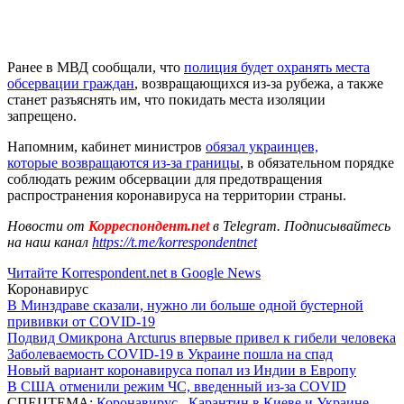
Ранее в МВД сообщали, что
полиция будет охранять места
обсервации граждан
, возвращающихся из-за рубежа, а также
станет разъяснять им, что покидать места изоляции
запрещено.
Напомним, кабинет министров
обязал украинцев,
которые возвращаются из-за границы
, в обязательном порядке
соблюдать режим обсервации для предотвращения
распространения коронавируса на территории страны.
Новости от
Корреспондент.net
в Telegram. Подписывайтесь
на наш канал
https://t.me/korrespondentnet
Читайте Korrespondent.net в Google News
Коронавирус
В Минздраве сказали, нужно ли больше одной бустерной
прививки от COVID-19
Подвид Омикрона Arcturus впервые привел к гибели человека
Заболеваемость COVID-19 в Украине пошла на спад
Новый вариант коронавируса попал из Индии в Европу
В США отменили режим ЧС, введенный из-за COVID
СПЕЦТЕМА:
Коронавирус
,
Карантин в Киеве и Украине