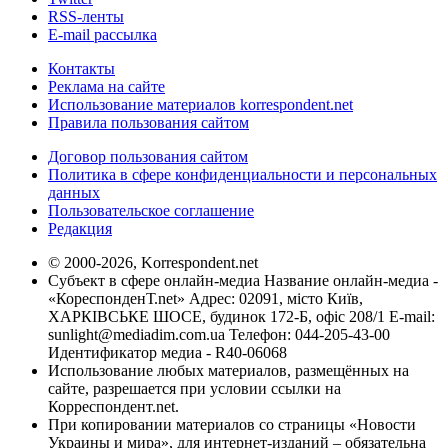
RSS-ленты
E-mail рассылка
Контакты
Реклама на сайте
Использование материалов korrespondent.net
Правила пользования сайтом
Договор пользования сайтом
Политика в сфере конфиденциальности и персональных
данных
Пользовательское соглашение
Редакция
© 2000-2026, Korrespondent.net
Субъект в сфере онлайн-медиа Название онлайн-медиа -
«КореспонденТ.net» Адрес: 02091, місто Київ,
ХАРКІВСЬКЕ ШОСЕ, будинок 172-Б, офіс 208/1 E-mail:
sunlight@mediadim.com.ua
Телефон: 044-205-43-00
Идентификатор медиа - R40-06068
Использование любых материалов, размещённых на
сайте, разрешается при условии ссылки на
Корреспондент.net.
При копировании материалов со страницы «Новости
Украины и мира», для интернет-изданий – обязательна