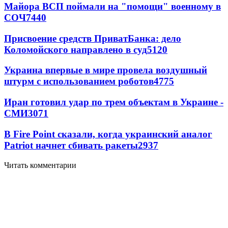
Майора ВСП поймали на "помощи" военному в
СОЧ
7440
Присвоение средств ПриватБанка: дело
Коломойского направлено в суд
5120
Украина впервые в мире провела воздушный
штурм с использованием роботов
4775
Иран готовил удар по трем объектам в Украине -
СМИ
3071
В Fire Point сказали, когда украинский аналог
Patriot начнет сбивать ракеты
2937
Читать комментарии