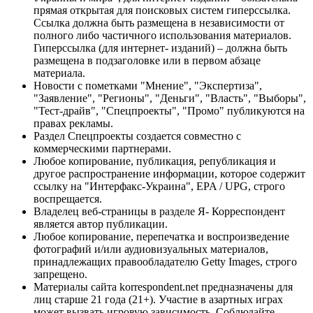
прямая открытая для поисковых систем гиперссылка.
Ссылка должна быть размещена в независимости от
полного либо частичного использования материалов.
Гиперссылка (для интернет- изданий) – должна быть
размещена в подзаголовке или в первом абзаце
материала.
Новости с пометками "Мнение", "Экспертиза",
"Заявление", "Регионы", "Деньги", "Власть", "Выборы",
"Тест-драйв", "Спецпроекты", "Промо" публикуются на
правах рекламы.
Раздел Спецпроекты создается совместно с
коммерческими партнерами.
Любое копирование, публикация, републикация и
другое распространение информации, которое содержит
ссылку на "Интерфакс-Украина", EPA / UPG, строго
воспрещается.
Владелец веб-страницы в разделе Я- Корреспондент
является автор публикации.
Любое копирование, перепечатка и воспроизведение
фотографий и/или аудиовизуальных материалов,
принадлежащих правообладателю Getty Images, строго
запрещено.
Материалы сайта korrespondent.net предназначены для
лиц старше 21 года (21+). Участие в азартных играх
может вызвать игровую зависимость. Соблюдайте