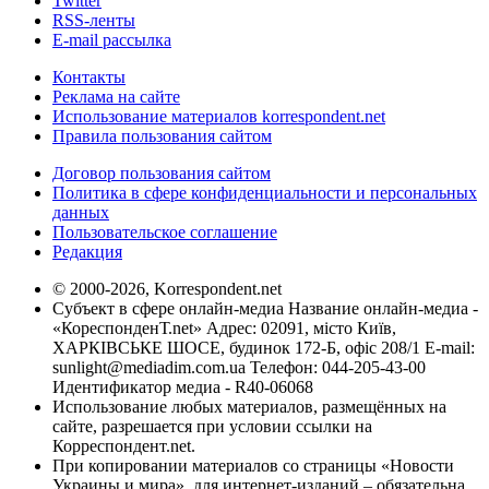
Twitter
RSS-ленты
E-mail рассылка
Контакты
Реклама на сайте
Использование материалов korrespondent.net
Правила пользования сайтом
Договор пользования сайтом
Политика в сфере конфиденциальности и персональных
данных
Пользовательское соглашение
Редакция
© 2000-2026, Korrespondent.net
Субъект в сфере онлайн-медиа Название онлайн-медиа -
«КореспонденТ.net» Адрес: 02091, місто Київ,
ХАРКІВСЬКЕ ШОСЕ, будинок 172-Б, офіс 208/1 E-mail:
sunlight@mediadim.com.ua
Телефон: 044-205-43-00
Идентификатор медиа - R40-06068
Использование любых материалов, размещённых на
сайте, разрешается при условии ссылки на
Корреспондент.net.
При копировании материалов со страницы «Новости
Украины и мира», для интернет-изданий – обязательна