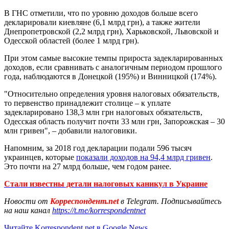
В ГНС отметили, что по уровню доходов больше всего
декларировали киевляне (6,1 млрд грн), а также жители
Днепропетровской (2,2 млрд грн), Харьковской, Львовской и
Одесской областей (более 1 млрд грн).
При этом самые высокие темпы прироста задекларированных
доходов, если сравнивать с аналогичным периодом прошлого
года, наблюдаются в Донецкой (195%) и Винницкой (174%).
"Относительно определения уровня налоговых обязательств,
то первенство принадлежит столице – к уплате
задекларировано 138,3 млн грн налоговых обязательств,
Одесская область получит почти 33 млн грн, Запорожская – 30
млн гривен", – добавили налоговики.
Напомним, за 2018 год декларации подали 596 тысяч
украинцев, которые
показали доходов на 94,4 млрд гривен
.
Это почти на 27 млрд больше, чем годом ранее.
Стали известны детали налоговых каникул в Украине
Новости от
Корреспондент.net
в Telegram. Подписывайтесь
на наш канал
https://t.me/korrespondentnet
Читайте Korrespondent.net в Google News