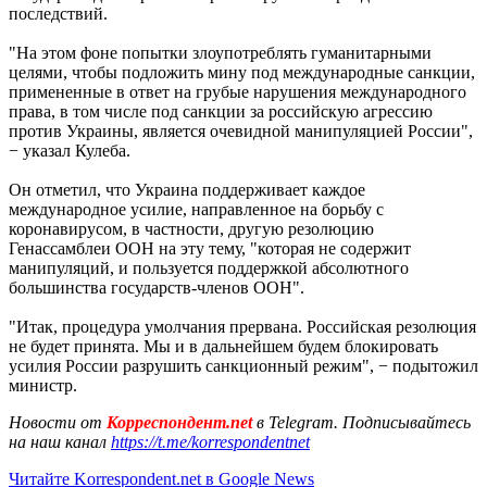
последствий.
"На этом фоне попытки злоупотреблять гуманитарными
целями, чтобы подложить мину под международные санкции,
примененные в ответ на грубые нарушения международного
права, в том числе под санкции за российскую агрессию
против Украины, является очевидной манипуляцией России",
− указал Кулеба.
Он отметил, что Украина поддерживает каждое
международное усилие, направленное на борьбу с
коронавирусом, в частности, другую резолюцию
Генассамблеи ООН на эту тему, "которая не содержит
манипуляций, и пользуется поддержкой абсолютного
большинства государств-членов ООН".
"Итак, процедура умолчания прервана. Российская резолюция
не будет принята. Мы и в дальнейшем будем блокировать
усилия России разрушить санкционный режим", − подытожил
министр.
Новости от
Корреспондент.net
в Telegram. Подписывайтесь
на наш канал
https://t.me/korrespondentnet
Читайте Korrespondent.net в Google News