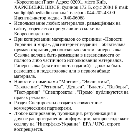
«КореспонденТ.net» Адрес: 02091, місто Київ,
ХАРКІВСЬКЕ ШОСЕ, будинок 172-Б, офіс 208/1 E-mail:
sunlight@mediadim.com.ua
Телефон: 044-205-43-00
Идентификатор медиа - R40-06068
Использование любых материалов, размещённых на
сайте, разрешается при условии ссылки на
Корреспондент.net.
При копировании материалов со страницы «Новости
Украины и мира», для интернет-изданий – обязательна
прямая открытая для поисковых систем гиперссылка.
Ссылка должна быть размещена в независимости от
полного либо частичного использования материалов.
Гиперссылка (для интернет- изданий) – должна быть
размещена в подзаголовке или в первом абзаце
материала.
Новости с пометками "Мнение", "Экспертиза",
"Заявление", "Регионы", "Деньги", "Власть", "Выборы",
"Тест-драйв", "Спецпроекты", "Промо" публикуются на
правах рекламы.
Раздел Спецпроекты создается совместно с
коммерческими партнерами.
Любое копирование, публикация, републикация и
другое распространение информации, которое содержит
ссылку на "Интерфакс-Украина", EPA / UPG, строго
воспрещается.