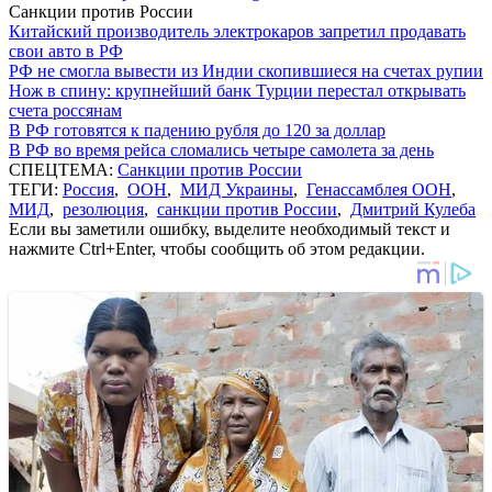
Санкции против России
Китайский производитель электрокаров запретил продавать
свои авто в РФ
РФ не смогла вывести из Индии скопившиеся на счетах рупии
Нож в спину: крупнейший банк Турции перестал открывать
счета россянам
В РФ готовятся к падению рубля до 120 за доллар
В РФ во время рейса сломались четыре самолета за день
СПЕЦТЕМА:
Санкции против России
ТЕГИ:
Россия
,
ООН
,
МИД Украины
,
Генассамблея ООН
,
МИД
,
резолюция
,
санкции против России
,
Дмитрий Кулеба
Если вы заметили ошибку, выделите необходимый текст и
нажмите Ctrl+Enter, чтобы сообщить об этом редакции.