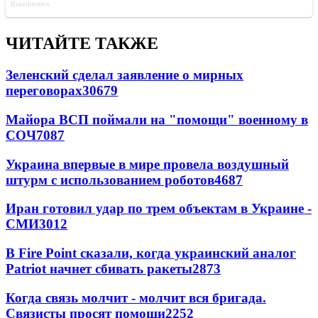
ЧИТАЙТЕ ТАКЖЕ
Зеленский сделал заявление о мирных
переговорах
30679
Майора ВСП поймали на "помощи" военному в
СОЧ
7087
Украина впервые в мире провела воздушный
штурм с использованием роботов
4687
Иран готовил удар по трем объектам в Украине -
СМИ
3012
В Fire Point сказали, когда украинский аналог
Patriot начнет сбивать ракеты
2873
Когда связь молчит - молчит вся бригада.
Связисты просят помощи
2252