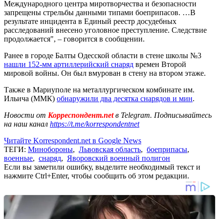
Международного центра миротворчества и безопасности
запрещены стрельбы данными типами боеприпасов. …В
результате инцидента в Единый реестр досудебных
расследований внесено уголовное преступление. Следствие
продолжается", – говорится в сообщении.
Ранее в городе Балты Одесской области в стене школы №3
нашли 152-мм артиллерийский снаряд
времен Второй
мировой войны. Он был вмурован в стену на втором этаже.
Также в Мариуполе на металлургическом комбинате им.
Ильича (ММК)
обнаружили два десятка снарядов и мин
.
Новости от
Корреспондент.net
в Telegram. Подписывайтесь
на наш канал
https://t.me/korrespondentnet
Читайте Korrespondent.net в Google News
ТЕГИ:
Минобороны
,
Львовская область
,
боеприпасы
,
военные
,
снаряд
,
Яворовский военный полигон
Если вы заметили ошибку, выделите необходимый текст и
нажмите Ctrl+Enter, чтобы сообщить об этом редакции.