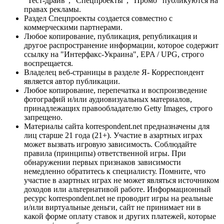
"Тест-драйв", "Спецпроекты", "Промо" публикуются на
правах рекламы.
Раздел Спецпроекты создается совместно с
коммерческими партнерами.
Любое копирование, публикация, републикация и
другое распространение информации, которое содержит
ссылку на "Интерфакс-Украина", EPA / UPG, строго
воспрещается.
Владелец веб-страницы в разделе Я- Корреспондент
является автор публикации.
Любое копирование, перепечатка и воспроизведение
фотографий и/или аудиовизуальных материалов,
принадлежащих правообладателю Getty Images, строго
запрещено.
Материалы сайта korrespondent.net предназначены для
лиц старше 21 года (21+). Участие в азартных играх
может вызвать игровую зависимость. Соблюдайте
правила (принципы) ответственной игры. При
обнаружении первых признаков зависимости
немедленно обратитесь к специалисту. Помните, что
участие в азартных играх не может являться источником
доходов или альтернативой работе. Информационный
ресурс korrespondent.net не проводит игры на реальные
и/или виртуальные деньги, сайт не принимает ни в
какой форме оплату ставок и других платежей, которые