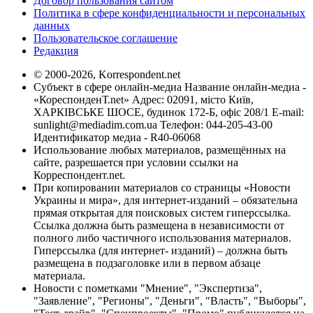
Договор пользования сайтом
Политика в сфере конфиденциальности и персональных
данных
Пользовательское соглашение
Редакция
© 2000-2026, Korrespondent.net
Субъект в сфере онлайн-медиа Название онлайн-медиа -
«КореспонденТ.net» Адрес: 02091, місто Київ,
ХАРКІВСЬКЕ ШОСЕ, будинок 172-Б, офіс 208/1 E-mail:
sunlight@mediadim.com.ua
Телефон: 044-205-43-00
Идентификатор медиа - R40-06068
Использование любых материалов, размещённых на
сайте, разрешается при условии ссылки на
Корреспондент.net.
При копировании материалов со страницы «Новости
Украины и мира», для интернет-изданий – обязательна
прямая открытая для поисковых систем гиперссылка.
Ссылка должна быть размещена в независимости от
полного либо частичного использования материалов.
Гиперссылка (для интернет- изданий) – должна быть
размещена в подзаголовке или в первом абзаце
материала.
Новости с пометками "Мнение", "Экспертиза",
"Заявление", "Регионы", "Деньги", "Власть", "Выборы",