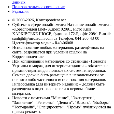
данных
Пользовательское соглашение
Редакция
© 2000-2026, Korrespondent.net
Субъект в сфере онлайн-медиа Название онлайн-медиа -
«КореспонденТ.net» Адрес: 02091, місто Київ,
ХАРКІВСЬКЕ ШОСЕ, будинок 172-Б, офіс 208/1 E-mail:
sunlight@mediadim.com.ua
Телефон: 044-205-43-00
Идентификатор медиа - R40-06068
Использование любых материалов, размещённых на
сайте, разрешается при условии ссылки на
Корреспондент.net.
При копировании материалов со страницы «Новости
Украины и мира», для интернет-изданий – обязательна
прямая открытая для поисковых систем гиперссылка.
Ссылка должна быть размещена в независимости от
полного либо частичного использования материалов.
Гиперссылка (для интернет- изданий) – должна быть
размещена в подзаголовке или в первом абзаце
материала.
Новости с пометками "Мнение", "Экспертиза",
"Заявление", "Регионы", "Деньги", "Власть", "Выборы",
"Тест-драйв", "Спецпроекты", "Промо" публикуются на
правах рекламы.