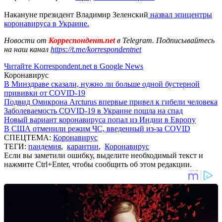
Накануне президент Владимир Зеленский
назвал эпицентры
коронавируса в Украине.
Новости от
Корреспондент.net
в Telegram. Подписывайтесь
на наш канал
https://t.me/korrespondentnet
Читайте Korrespondent.net в Google News
Коронавирус
В Минздраве сказали, нужно ли больше одной бустерной
прививки от COVID-19
Подвид Омикрона Arcturus впервые привел к гибели человека
Заболеваемость COVID-19 в Украине пошла на спад
Новый вариант коронавируса попал из Индии в Европу
В США отменили режим ЧС, введенный из-за COVID
СПЕЦТЕМА:
Коронавирус
ТЕГИ:
пандемия
,
карантин
,
Коронавирус
Если вы заметили ошибку, выделите необходимый текст и
нажмите Ctrl+Enter, чтобы сообщить об этом редакции.