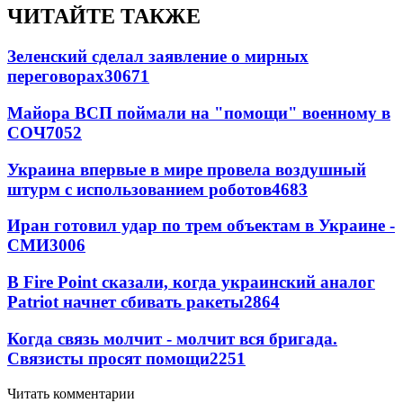
ЧИТАЙТЕ ТАКЖЕ
Зеленский сделал заявление о мирных
переговорах
30671
Майора ВСП поймали на "помощи" военному в
СОЧ
7052
Украина впервые в мире провела воздушный
штурм с использованием роботов
4683
Иран готовил удар по трем объектам в Украине -
СМИ
3006
В Fire Point сказали, когда украинский аналог
Patriot начнет сбивать ракеты
2864
Когда связь молчит - молчит вся бригада.
Связисты просят помощи
2251
Читать комментарии