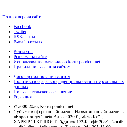
Полная версия сайта
Facebook
Twitter
RSS-ленты
E-mail рассылка
Контакты
Реклама на сайте
Использование материалов korrespondent.net
Правила пользования сайтом
Договор пользования сайтом
Политика в сфере конфиденциальности и персональных
данных
Пользовательское соглашение
Редакция
© 2000-2026, Korrespondent.net
Субъект в сфере онлайн-медиа Название онлайн-медиа -
«КореспонденТ.net» Адрес: 02091, місто Київ,
ХАРКІВСЬКЕ ШОСЕ, будинок 172-Б, офіс 208/1 E-mail:
sunlight@mediadim.com.ua
Телефон: 044-205-43-00