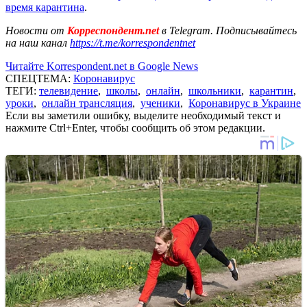
время карантина
.
Новости от
Корреспондент.net
в Telegram. Подписывайтесь
на наш канал
https://t.me/korrespondentnet
Читайте Korrespondent.net в Google News
СПЕЦТЕМА:
Коронавирус
ТЕГИ:
телевидение
,
школы
,
онлайн
,
школьники
,
карантин
,
уроки
,
онлайн трансляция
,
ученики
,
Коронавирус в Украине
Если вы заметили ошибку, выделите необходимый текст и
нажмите Ctrl+Enter, чтобы сообщить об этом редакции.