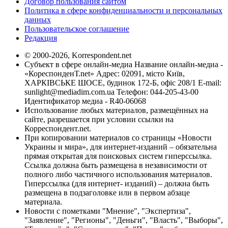
Договор пользования сайтом
Политика в сфере конфиденциальности и персональных
данных
Пользовательское соглашение
Редакция
© 2000-2026, Korrespondent.net
Субъект в сфере онлайн-медиа Название онлайн-медиа -
«КореспонденТ.net» Адрес: 02091, місто Київ,
ХАРКІВСЬКЕ ШОСЕ, будинок 172-Б, офіс 208/1 E-mail:
sunlight@mediadim.com.ua
Телефон: 044-205-43-00
Идентификатор медиа - R40-06068
Использование любых материалов, размещённых на
сайте, разрешается при условии ссылки на
Корреспондент.net.
При копировании материалов со страницы «Новости
Украины и мира», для интернет-изданий – обязательна
прямая открытая для поисковых систем гиперссылка.
Ссылка должна быть размещена в независимости от
полного либо частичного использования материалов.
Гиперссылка (для интернет- изданий) – должна быть
размещена в подзаголовке или в первом абзаце
материала.
Новости с пометками "Мнение", "Экспертиза",
"Заявление", "Регионы", "Деньги", "Власть", "Выборы",