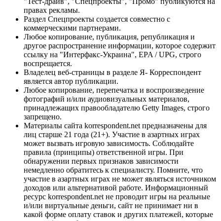
"Тест-драйв", "Спецпроекты", "Промо" публикуются на
правах рекламы.
Раздел Спецпроекты создается совместно с
коммерческими партнерами.
Любое копирование, публикация, републикация и
другое распространение информации, которое содержит
ссылку на "Интерфакс-Украина", EPA / UPG, строго
воспрещается.
Владелец веб-страницы в разделе Я- Корреспондент
является автор публикации.
Любое копирование, перепечатка и воспроизведение
фотографий и/или аудиовизуальных материалов,
принадлежащих правообладателю Getty Images, строго
запрещено.
Материалы сайта korrespondent.net предназначены для
лиц старше 21 года (21+). Участие в азартных играх
может вызвать игровую зависимость. Соблюдайте
правила (принципы) ответственной игры. При
обнаружении первых признаков зависимости
немедленно обратитесь к специалисту. Помните, что
участие в азартных играх не может являться источником
доходов или альтернативой работе. Информационный
ресурс korrespondent.net не проводит игры на реальные
и/или виртуальные деньги, сайт не принимает ни в
какой форме оплату ставок и других платежей, которые