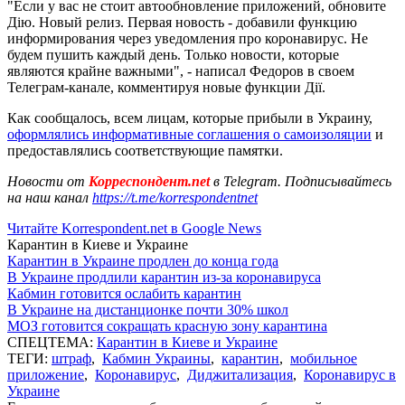
"Если у вас не стоит автообновление приложений, обновите
Дію. Новый релиз. Первая новость - добавили функцию
информирования через уведомления про коронавирус. Не
будем пушить каждый день. Только новости, которые
являются крайне важными", - написал Федоров в своем
Телеграм-канале, комментируя новые функции Дії.
Как сообщалось, всем лицам, которые прибыли в Украину,
оформлялись информативные соглашения о самоизоляции
и
предоставлялись соответствующие памятки.
Новости от
Корреспондент.net
в Telegram. Подписывайтесь
на наш канал
https://t.me/korrespondentnet
Читайте Korrespondent.net в Google News
Карантин в Киеве и Украине
Карантин в Украине продлен до конца года
В Украине продлили карантин из-за коронавируса
Кабмин готовится ослабить карантин
В Украине на дистанционке почти 30% школ
МОЗ готовится сокращать красную зону карантина
СПЕЦТЕМА:
Карантин в Киеве и Украине
ТЕГИ:
штраф
,
Кабмин Украины
,
карантин
,
мобильное
приложение
,
Коронавирус
,
Диджитализация
,
Коронавирус в
Украине