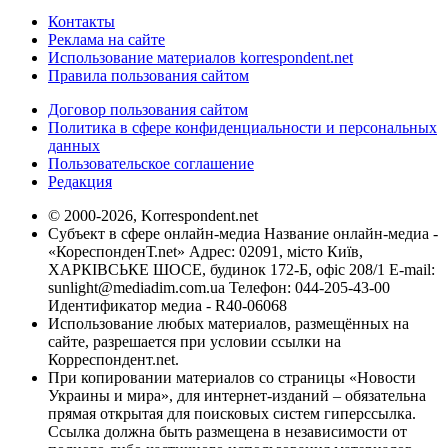
Контакты
Реклама на сайте
Использование материалов korrespondent.net
Правила пользования сайтом
Договор пользования сайтом
Политика в сфере конфиденциальности и персональных
данных
Пользовательское соглашение
Редакция
© 2000-2026, Korrespondent.net
Субъект в сфере онлайн-медиа Название онлайн-медиа -
«КореспонденТ.net» Адрес: 02091, місто Київ,
ХАРКІВСЬКЕ ШОСЕ, будинок 172-Б, офіс 208/1 E-mail:
sunlight@mediadim.com.ua
Телефон: 044-205-43-00
Идентификатор медиа - R40-06068
Использование любых материалов, размещённых на
сайте, разрешается при условии ссылки на
Корреспондент.net.
При копировании материалов со страницы «Новости
Украины и мира», для интернет-изданий – обязательна
прямая открытая для поисковых систем гиперссылка.
Ссылка должна быть размещена в независимости от