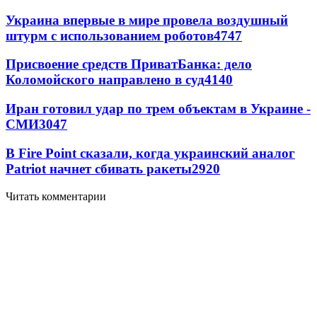
Украина впервые в мире провела воздушный
штурм с использованием роботов
4747
Присвоение средств ПриватБанка: дело
Коломойского направлено в суд
4140
Иран готовил удар по трем объектам в Украине -
СМИ
3047
В Fire Point сказали, когда украинский аналог
Patriot начнет сбивать ракеты
2920
Читать комментарии