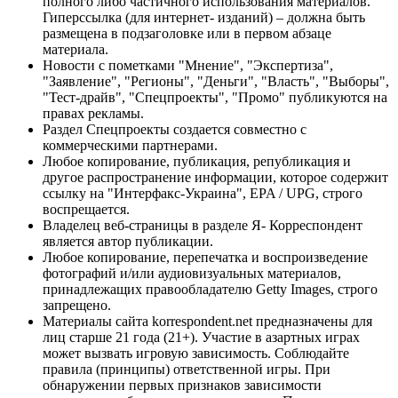
полного либо частичного использования материалов.
Гиперссылка (для интернет- изданий) – должна быть
размещена в подзаголовке или в первом абзаце
материала.
Новости с пометками "Мнение", "Экспертиза",
"Заявление", "Регионы", "Деньги", "Власть", "Выборы",
"Тест-драйв", "Спецпроекты", "Промо" публикуются на
правах рекламы.
Раздел Спецпроекты создается совместно с
коммерческими партнерами.
Любое копирование, публикация, републикация и
другое распространение информации, которое содержит
ссылку на "Интерфакс-Украина", EPA / UPG, строго
воспрещается.
Владелец веб-страницы в разделе Я- Корреспондент
является автор публикации.
Любое копирование, перепечатка и воспроизведение
фотографий и/или аудиовизуальных материалов,
принадлежащих правообладателю Getty Images, строго
запрещено.
Материалы сайта korrespondent.net предназначены для
лиц старше 21 года (21+). Участие в азартных играх
может вызвать игровую зависимость. Соблюдайте
правила (принципы) ответственной игры. При
обнаружении первых признаков зависимости