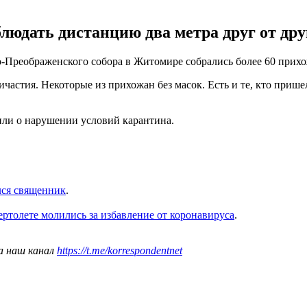
людать дистанцию два метра друг от друг
о-Преображенского собора в Житомире собрались более 60 прих
частия. Некоторые из прихожан без масок. Есть и те, кто пришел
ли о нарушении условий карантина.
лся священник
.
ртолете молились за избавление от коронавируса
.
а наш канал
https://t.me/korrespondentnet