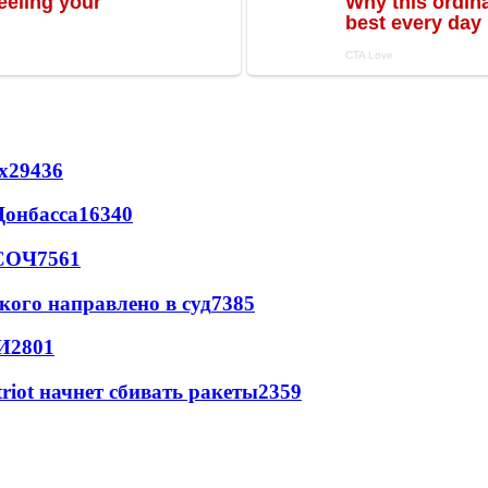
х
29436
Донбасса
16340
 СОЧ
7561
кого направлено в суд
7385
И
2801
triot начнет сбивать ракеты
2359