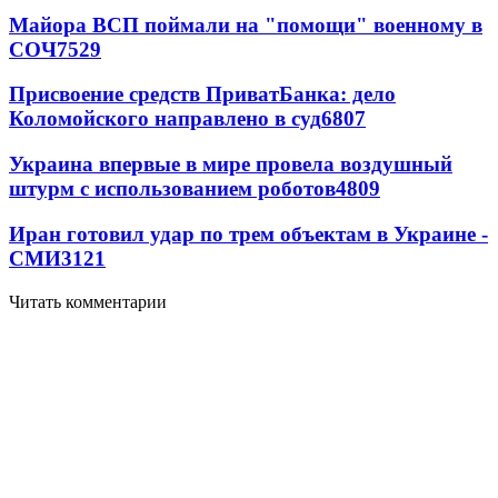
Майора ВСП поймали на "помощи" военному в
СОЧ
7529
Присвоение средств ПриватБанка: дело
Коломойского направлено в суд
6807
Украина впервые в мире провела воздушный
штурм с использованием роботов
4809
Иран готовил удар по трем объектам в Украине -
СМИ
3121
Читать комментарии