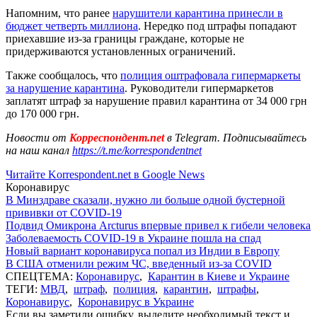
Напомним, что ранее
нарушители карантина принесли в
бюджет четверть миллиона
. Нередко под штрафы попадают
приехавшие из-за границы граждане, которые не
придерживаются установленных ограничений.
Также сообщалось, что
полиция оштрафовала гипермаркеты
за нарушение карантина
. Руководители гипермаркетов
заплатят штраф за нарушение правил карантина от 34 000 грн
до 170 000 грн.
Новости от
Корреспондент.net
в Telegram. Подписывайтесь
на наш канал
https://t.me/korrespondentnet
Читайте Korrespondent.net в Google News
Коронавирус
В Минздраве сказали, нужно ли больше одной бустерной
прививки от COVID-19
Подвид Омикрона Arcturus впервые привел к гибели человека
Заболеваемость COVID-19 в Украине пошла на спад
Новый вариант коронавируса попал из Индии в Европу
В США отменили режим ЧС, введенный из-за COVID
СПЕЦТЕМА:
Коронавирус
,
Карантин в Киеве и Украине
ТЕГИ:
МВД
,
штраф
,
полиция
,
карантин
,
штрафы
,
Коронавирус
,
Коронавирус в Украине
Если вы заметили ошибку, выделите необходимый текст и