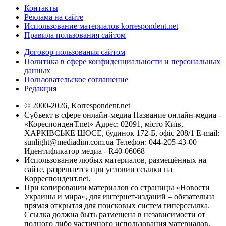
Контакты
Реклама на сайте
Использование материалов korrespondent.net
Правила пользования сайтом
Договор пользования сайтом
Политика в сфере конфиденциальности и персональных
данных
Пользовательское соглашение
Редакция
© 2000-2026, Korrespondent.net
Субъект в сфере онлайн-медиа Название онлайн-медиа -
«КореспонденТ.net» Адрес: 02091, місто Київ,
ХАРКІВСЬКЕ ШОСЕ, будинок 172-Б, офіс 208/1 E-mail:
sunlight@mediadim.com.ua
Телефон: 044-205-43-00
Идентификатор медиа - R40-06068
Использование любых материалов, размещённых на
сайте, разрешается при условии ссылки на
Корреспондент.net.
При копировании материалов со страницы «Новости
Украины и мира», для интернет-изданий – обязательна
прямая открытая для поисковых систем гиперссылка.
Ссылка должна быть размещена в независимости от
полного либо частичного использования материалов.