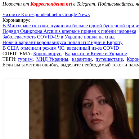
Новости от
Корреспондент.net
в Telegram. Подписывайтесь н
Читайте Korrespondent.net в Google News
Коронавирус
В Минздраве сказали, нужно ли больше одной бустерной прив
Подвид Омикрона Arcturus впервые привел к гибели человека
Заболеваемость COVID-19 в Украине пошла на спад
Новый вариант коронавируса попал из Индии в Европу
В США отменили режим ЧС, введенный из-за COVID
СПЕЦТЕМА:
Коронавирус
,
Карантин в Киеве и Украине
ТЕГИ:
туризм
,
МИД Украины
,
карантин
,
путешествие
,
Коро
Если вы заметили ошибку, выделите необходимый текст и нажми