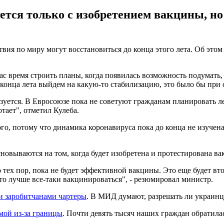
ется только с изобретением вакцины, н
вия по миру могут восстановиться до конца этого лета. Об это
ас время строить планы, когда появилась возможность подумать,
 конца лета выйдем на какую-то стабилизацию, это было бы при 
уется. В Евросоюзе пока не советуют гражданам планировать лет
тает", отметил Кулеба.
го, потому что динамика коронавируса пока до конца не изучена
новываются на том, когда будет изобретена и протестирована ва
 тех пор, пока не будет эффективной вакцины. Это еще будет вт
что лучше все-таки вакцинироваться", - резюмировал министр.
ми заробитчанами чартеры
. В МИД думают, разрешать ли украинца
мой из-за границы
. Почти девять тысяч наших граждан обратила