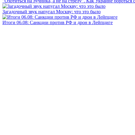
"Охотиться на лучника, а не на стрелу". Как Украине бороться 
Загадочный звук напугал Москву: что это было
Итоги 06.08: Санкции против РФ и дрон в Лейпциге