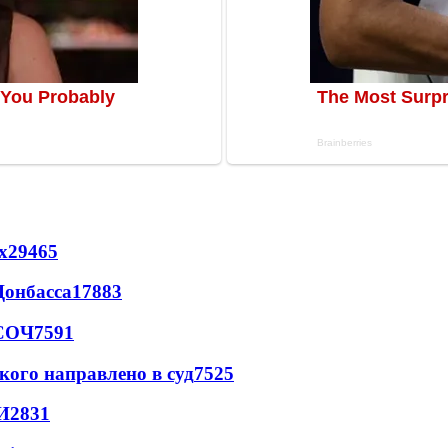
х
29465
Донбасса
17883
 СОЧ
7591
кого направлено в суд
7525
И
2831