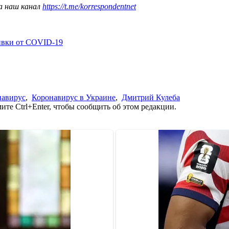
а наш канал
https://t.me/korrespondentnet
ивки от COVID-19
навирус
,
Коронавирус в Украине
,
Дмитрий Кулеба
те Ctrl+Enter, чтобы сообщить об этом редакции.