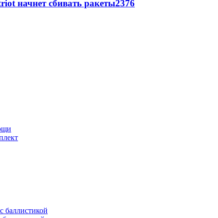
triot начнет сбивать ракеты
2376
мощи
плект