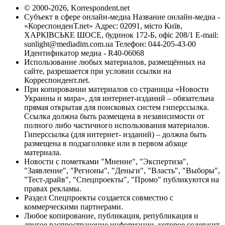
© 2000-2026, Korrespondent.net
Субъект в сфере онлайн-медиа Название онлайн-медиа -
«КореспонденТ.net» Адрес: 02091, місто Київ,
ХАРКІВСЬКЕ ШОСЕ, будинок 172-Б, офіс 208/1 E-mail:
sunlight@mediadim.com.ua
Телефон: 044-205-43-00
Идентификатор медиа - R40-06068
Использование любых материалов, размещённых на
сайте, разрешается при условии ссылки на
Корреспондент.net.
При копировании материалов со страницы «Новости
Украины и мира», для интернет-изданий – обязательна
прямая открытая для поисковых систем гиперссылка.
Ссылка должна быть размещена в независимости от
полного либо частичного использования материалов.
Гиперссылка (для интернет- изданий) – должна быть
размещена в подзаголовке или в первом абзаце
материала.
Новости с пометками "Мнение", "Экспертиза",
"Заявление", "Регионы", "Деньги", "Власть", "Выборы",
"Тест-драйв", "Спецпроекты", "Промо" публикуются на
правах рекламы.
Раздел Спецпроекты создается совместно с
коммерческими партнерами.
Любое копирование, публикация, републикация и
другое распространение информации, которое содержит