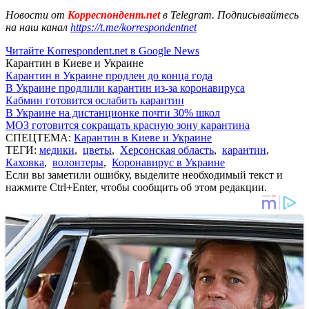
Новости от
Корреспондент.net
в Telegram. Подписывайтесь
на наш канал
https://t.me/korrespondentnet
Читайте Korrespondent.net в Google News
Карантин в Киеве и Украине
Карантин в Украине продлен до конца года
В Украине продлили карантин из-за коронавируса
Кабмин готовится ослабить карантин
В Украине на дистанционке почти 30% школ
МОЗ готовится сокращать красную зону карантина
СПЕЦТЕМА:
Карантин в Киеве и Украине
ТЕГИ:
медики
,
цветы
,
Херсонская область
,
карантин
,
Каховка
,
волонтеры
,
Коронавирус в Украине
Если вы заметили ошибку, выделите необходимый текст и
нажмите Ctrl+Enter, чтобы сообщить об этом редакции.