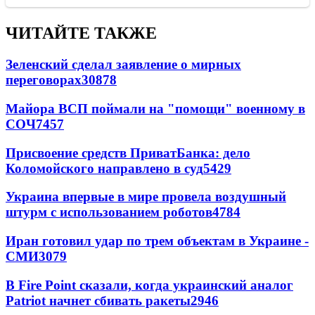
ЧИТАЙТЕ ТАКЖЕ
Зеленский сделал заявление о мирных
переговорах
30878
Майора ВСП поймали на "помощи" военному в
СОЧ
7457
Присвоение средств ПриватБанка: дело
Коломойского направлено в суд
5429
Украина впервые в мире провела воздушный
штурм с использованием роботов
4784
Иран готовил удар по трем объектам в Украине -
СМИ
3079
В Fire Point сказали, когда украинский аналог
Patriot начнет сбивать ракеты
2946