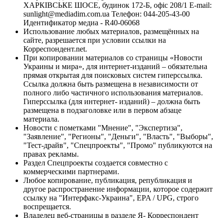
ХАРКІВСЬКЕ ШОСЕ, будинок 172-Б, офіс 208/1 E-mail:
sunlight@mediadim.com.ua
Телефон: 044-205-43-00
Идентификатор медиа - R40-06068
Использование любых материалов, размещённых на
сайте, разрешается при условии ссылки на
Корреспондент.net.
При копировании материалов со страницы «Новости
Украины и мира», для интернет-изданий – обязательна
прямая открытая для поисковых систем гиперссылка.
Ссылка должна быть размещена в независимости от
полного либо частичного использования материалов.
Гиперссылка (для интернет- изданий) – должна быть
размещена в подзаголовке или в первом абзаце
материала.
Новости с пометками "Мнение", "Экспертиза",
"Заявление", "Регионы", "Деньги", "Власть", "Выборы",
"Тест-драйв", "Спецпроекты", "Промо" публикуются на
правах рекламы.
Раздел Спецпроекты создается совместно с
коммерческими партнерами.
Любое копирование, публикация, републикация и
другое распространение информации, которое содержит
ссылку на "Интерфакс-Украина", EPA / UPG, строго
воспрещается.
Владелец веб-страницы в разделе Я- Корреспондент