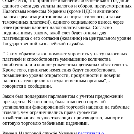
Отмечается, что принятые изменения обеспечивают создание
единого счета для уплаты налогов и сборов, предусмотренных
Налоговым кодексом Украины (кроме НДС и акцизного
налога с реализации топлива и спирта этилового, а также
таможенных платежей), единого социального взноса через
Электронный кабинет налогоплательщика. Согласно
подписанному закону, такой счет будет открыт для
плательщика с его согласия (желанию) на центральном уровне
Государственной казначейской службы.
"Таким образом закон поможет упростить уплату налоговых
платежей и способствовать уменьшению количества
ошибочно или излишне уплаченных денежных обязательств.
Кроме того, принятые изменения будут способствовать
повышению уровня открытости, прозрачности и доверия
налогоплательщиков к государственным органам", -
говорится в сообщении.
Закон был поддержан парламентом с учетом предложений
президента. В частности, была отменена норма об
установлении фиксированной торговой наценки на табачные
изделия, чем ограничивались права субъектов
хозяйствования, осуществляющих производство, импорт и
оптовую торговлю табачными изделиями.
Ранее в Налоговой службе Украины
рассказали о