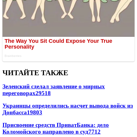
ЧИТАЙТЕ ТАКЖЕ
Зеленский сделал заявление о мирных
переговорах
29518
Украинцы определились насчет вывода войск из
Донбасса
19803
Присвоение средств ПриватБанка: дело
Коломойского направлено в суд
7712