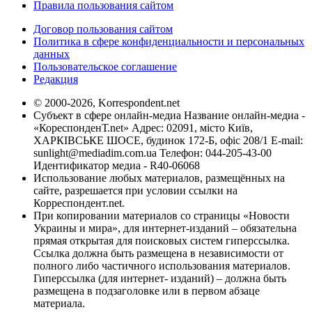
Правила пользования сайтом
Договор пользования сайтом
Политика в сфере конфиденциальности и персональных
данных
Пользовательское соглашение
Редакция
© 2000-2026, Korrespondent.net
Субъект в сфере онлайн-медиа Название онлайн-медиа -
«КореспонденТ.net» Адрес: 02091, місто Київ,
ХАРКІВСЬКЕ ШОСЕ, будинок 172-Б, офіс 208/1 E-mail:
sunlight@mediadim.com.ua
Телефон: 044-205-43-00
Идентификатор медиа - R40-06068
Использование любых материалов, размещённых на
сайте, разрешается при условии ссылки на
Корреспондент.net.
При копировании материалов со страницы «Новости
Украины и мира», для интернет-изданий – обязательна
прямая открытая для поисковых систем гиперссылка.
Ссылка должна быть размещена в независимости от
полного либо частичного использования материалов.
Гиперссылка (для интернет- изданий) – должна быть
размещена в подзаголовке или в первом абзаце
материала.