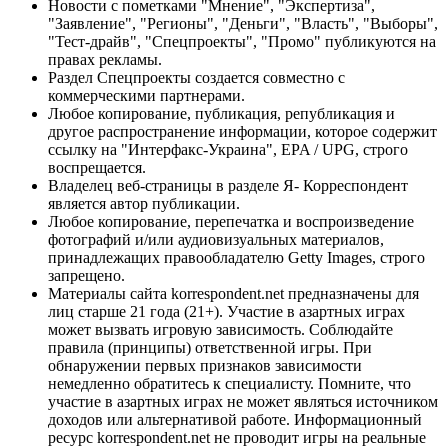
Новости с пометками "Мнение", "Экспертиза",
"Заявление", "Регионы", "Деньги", "Власть", "Выборы",
"Тест-драйв", "Спецпроекты", "Промо" публикуются на
правах рекламы.
Раздел Спецпроекты создается совместно с
коммерческими партнерами.
Любое копирование, публикация, републикация и
другое распространение информации, которое содержит
ссылку на "Интерфакс-Украина", EPA / UPG, строго
воспрещается.
Владелец веб-страницы в разделе Я- Корреспондент
является автор публикации.
Любое копирование, перепечатка и воспроизведение
фотографий и/или аудиовизуальных материалов,
принадлежащих правообладателю Getty Images, строго
запрещено.
Материалы сайта korrespondent.net предназначены для
лиц старше 21 года (21+). Участие в азартных играх
может вызвать игровую зависимость. Соблюдайте
правила (принципы) ответственной игры. При
обнаружении первых признаков зависимости
немедленно обратитесь к специалисту. Помните, что
участие в азартных играх не может являться источником
доходов или альтернативой работе. Информационный
ресурс korrespondent.net не проводит игры на реальные