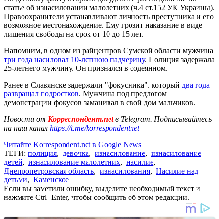
статье об изнасиловании малолетних (ч.4 ст.152 УК Украины).
Правоохранители устанавливают личность преступника и его
возможное местонахождение. Ему грозит наказание в виде
лишения свободы на срок от 10 до 15 лет.
Напомним, в одном из райцентров Сумской области мужчина
три года насиловал 10-летнюю падчерицу
. Полиция задержала
25-летнего мужчину. Он признался в содеянном.
Ранее в Славянске задержали "фокусника", который
два года
развращал подростков
. Мужчина под предлогом
демонстрации фокусов заманивал в свой дом мальчиков.
Новости от
Корреспондент.net
в Telegram. Подписывайтесь
на наш канал
https://t.me/korrespondentnet
Читайте Korrespondent.net в Google News
ТЕГИ:
полиция
,
девочка
,
изнасилование
,
изнасилование
детей
,
изнасилование малолетних
,
насилие
,
Днепропетровская область
,
изнасилования
,
Насилие над
детьми
,
Каменское
Если вы заметили ошибку, выделите необходимый текст и
нажмите Ctrl+Enter, чтобы сообщить об этом редакции.