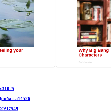
х
31025
Донбасса
14526
 СОЧ
7549