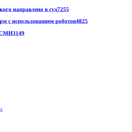
кого направлено в суд
7255
рм с использованием роботов
4825
- СМИ
3149
ых