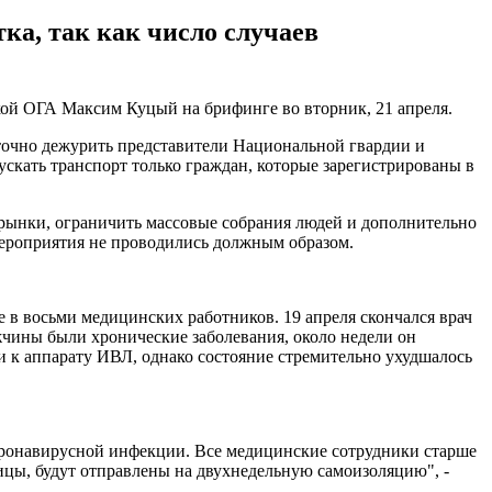
тка, так как число случаев
сской ОГА Максим Куцый на брифинге во вторник, 21 апреля.
суточно дежурить представители Национальной гвардии и
скать транспорт только граждан, которые зарегистрированы в
рынки, ограничить массовые собрания людей и дополнительно
мероприятия не проводились должным образом.
 в восьми медицинских работников. 19 апреля скончался врач
чины были хронические заболевания, около недели он
 к аппарату ИВЛ, однако состояние стремительно ухудшалось
коронавирусной инфекции. Все медицинские сотрудники старше
ицы, будут отправлены на двухнедельную самоизоляцию", -