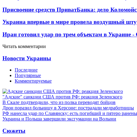
Присвоение средств ПриватБанка: дело Коломойс
Украина впервые в мире провела воздушный шту
Иран готовил удар по трем объектам в Украине 
Читать комментарии
Новости Украины
Последние
Популярные
Комментируемые
"Адские" санкции США против РФ: реакция Зеленского
В Скале подтвердили, что из полка переводят бойцов
Дрон поразил больницу в Херсоне: пострадали медработницы
РФ нанесла удар по Славянску: есть погибший и пятеро ранен
Украина и Польша завершили эксгумации на Волыни
Сюжеты