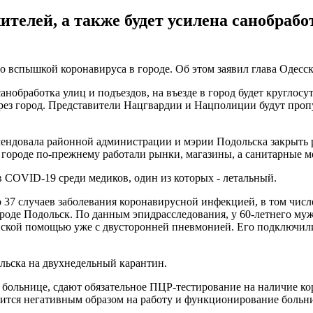
ителей, а также будет усилена санобрабо
и со вспышкой коронавируса в городе. Об этом заявил глава Оде
анобработка улиц и подъездов, на въезде в город будет кругло
ез город. Представители Нацгвардии и Нацполиции будут пропу
ендовала районной администрации и мэрии Подольска закрыть 
 городе по-прежнему работали рынки, магазины, а санитарные 
в COVID-19 среди медиков, один из которых - летальный.
37 случаев заболевания коронавирусной инфекцией, в том числе
оде Подольск. По данным эпидрасследования, у 60-летнего муж
нской помощью уже с двусторонней пневмонией. Его подключили
льска на двухнедельный карантин.
в больнице, сдают обязательное ПЦР-тестирование на наличие 
азится негативным образом на работу и функционирование больн