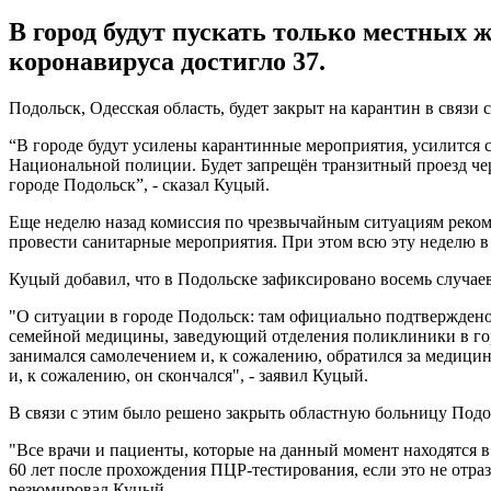
В город будут пускать только местных ж
коронавируса достигло 37.
Подольск, Одесская область, будет закрыт на карантин в связ
“В городе будут усилены карантинные мероприятия, усилится с
Национальной полиции. Будет запрещён транзитный проезд чер
городе Подольск”, - сказал Куцый.
Еще неделю назад комиссия по чрезвычайным ситуациям реком
провести санитарные мероприятия. При этом всю эту неделю в
Куцый добавил, что в Подольске зафиксировано восемь случае
"О ситуации в городе Подольск: там официально подтверждено 
семейной медицины, заведующий отделения поликлиники в гор
занимался самолечением и, к сожалению, обратился за медици
и, к сожалению, он скончался", - заявил Куцый.
В связи с этим было решено закрыть областную больницу Подо
"Все врачи и пациенты, которые на данный момент находятся 
60 лет после прохождения ПЦР-тестирования, если это не отр
резюмировал Куцый.