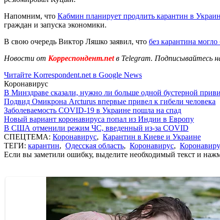
Напомним, что
Кабмин планирует продлить карантин в Украи
граждан и запуска экономики.
В свою очередь Виктор Ляшко заявил, что
без карантина могло
Новости от
Корреспондент.net
в Telegram. Подписывайтесь н
Читайте Korrespondent.net в Google News
Коронавирус
В Минздраве сказали, нужно ли больше одной бустерной прив
Подвид Омикрона Arcturus впервые привел к гибели человека
Заболеваемость COVID-19 в Украине пошла на спад
Новый вариант коронавируса попал из Индии в Европу
В США отменили режим ЧС, введенный из-за COVID
СПЕЦТЕМА:
Коронавирус
,
Карантин в Киеве и Украине
ТЕГИ:
карантин
,
Одесская область
,
Коронавирус
,
Коронавиру
Если вы заметили ошибку, выделите необходимый текст и нажми