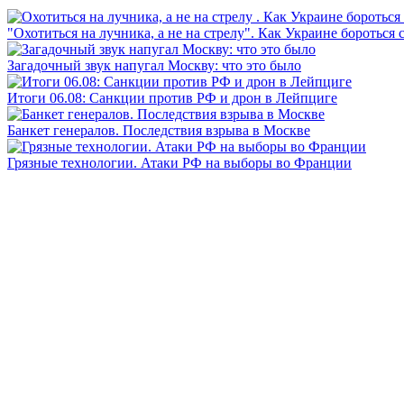
"Охотиться на лучника, а не на стрелу". Как Украине бороться 
Загадочный звук напугал Москву: что это было
Итоги 06.08: Санкции против РФ и дрон в Лейпциге
Банкет генералов. Последствия взрыва в Москве
Грязные технологии. Атаки РФ на выборы во Франции