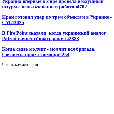
Украина впервые в мире провела воздушный
штурм с использованием роботов
4702
Иран готовил удар по трем объектам в Украине -
СМИ
3025
В Fire Point сказали, когда украинский аналог
Patriot начнет сбивать ракеты
2883
Когда связь молчит - молчит вся бригада.
Связисты просят помощи
2254
Читать комментарии