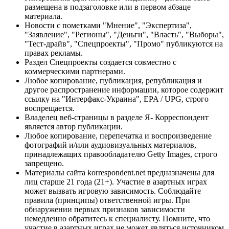
размещена в подзаголовке или в первом абзаце
материала.
Новости с пометками "Мнение", "Экспертиза",
"Заявление", "Регионы", "Деньги", "Власть", "Выборы",
"Тест-драйв", "Спецпроекты", "Промо" публикуются на
правах рекламы.
Раздел Спецпроекты создается совместно с
коммерческими партнерами.
Любое копирование, публикация, републикация и
другое распространение информации, которое содержит
ссылку на "Интерфакс-Украина", EPA / UPG, строго
воспрещается.
Владелец веб-страницы в разделе Я- Корреспондент
является автор публикации.
Любое копирование, перепечатка и воспроизведение
фотографий и/или аудиовизуальных материалов,
принадлежащих правообладателю Getty Images, строго
запрещено.
Материалы сайта korrespondent.net предназначены для
лиц старше 21 года (21+). Участие в азартных играх
может вызвать игровую зависимость. Соблюдайте
правила (принципы) ответственной игры. При
обнаружении первых признаков зависимости
немедленно обратитесь к специалисту. Помните, что
участие в азартных играх не может являться источником