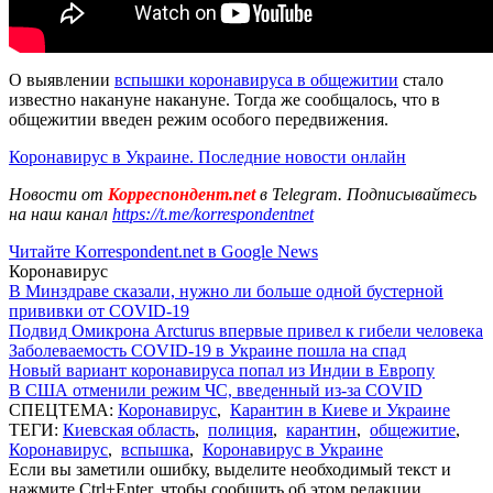
О выявлении
вспышки коронавируса в общежитии
стало
известно накануне накануне. Тогда же сообщалось, что в
общежитии введен режим особого передвижения.
Коронавирус в Украине. Последние новости онлайн
Новости от
Корреспондент.net
в Telegram. Подписывайтесь
на наш канал
https://t.me/korrespondentnet
Читайте Korrespondent.net в Google News
Коронавирус
В Минздраве сказали, нужно ли больше одной бустерной
прививки от COVID-19
Подвид Омикрона Arcturus впервые привел к гибели человека
Заболеваемость COVID-19 в Украине пошла на спад
Новый вариант коронавируса попал из Индии в Европу
В США отменили режим ЧС, введенный из-за COVID
СПЕЦТЕМА:
Коронавирус
,
Карантин в Киеве и Украине
ТЕГИ:
Киевская область
,
полиция
,
карантин
,
общежитие
,
Коронавирус
,
вспышка
,
Коронавирус в Украине
Если вы заметили ошибку, выделите необходимый текст и
нажмите Ctrl+Enter, чтобы сообщить об этом редакции.