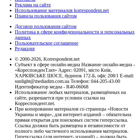
Реклама на сайте
Использование материалов korrespondent.net
Правила пользования сайтом
Договор пользования сайтом
Политика в сфере конфиденциальности и персональных
данных
Пользовательское соглашение
Редакция
© 2000-2026, Korrespondent.net
Субъект в сфере онлайн-медиа Название онлайн-медиа -
«КореспонденТ.net» Адрес: 02091, місто Київ,
ХАРКІВСЬКЕ ШОСЕ, будинок 172-Б, офіс 208/1 E-mail:
sunlight@mediadim.com.ua
Телефон: 044-205-43-00
Идентификатор медиа - R40-06068
Использование любых материалов, размещённых на
сайте, разрешается при условии ссылки на
Корреспондент.net.
При копировании материалов со страницы «Новости
Украины и мира», для интернет-изданий – обязательна
прямая открытая для поисковых систем гиперссылка.
Ссылка должна быть размещена в независимости от
полного либо частичного использования материалов.
Гиперссылка (для интернет- изданий) – должна быть