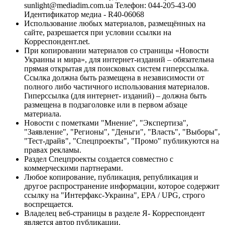
sunlight@mediadim.com.ua
Телефон: 044-205-43-00
Идентификатор медиа - R40-06068
Использование любых материалов, размещённых на
сайте, разрешается при условии ссылки на
Корреспондент.net.
При копировании материалов со страницы «Новости
Украины и мира», для интернет-изданий – обязательна
прямая открытая для поисковых систем гиперссылка.
Ссылка должна быть размещена в независимости от
полного либо частичного использования материалов.
Гиперссылка (для интернет- изданий) – должна быть
размещена в подзаголовке или в первом абзаце
материала.
Новости с пометками "Мнение", "Экспертиза",
"Заявление", "Регионы", "Деньги", "Власть", "Выборы",
"Тест-драйв", "Спецпроекты", "Промо" публикуются на
правах рекламы.
Раздел Спецпроекты создается совместно с
коммерческими партнерами.
Любое копирование, публикация, републикация и
другое распространение информации, которое содержит
ссылку на "Интерфакс-Украина", EPA / UPG, строго
воспрещается.
Владелец веб-страницы в разделе Я- Корреспондент
является автор публикации.