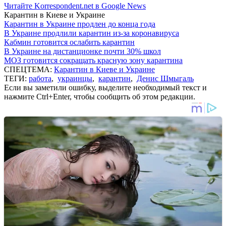
Читайте Korrespondent.net в Google News
Карантин в Киеве и Украине
Карантин в Украине продлен до конца года
В Украине продлили карантин из-за коронавируса
Кабмин готовится ослабить карантин
В Украине на дистанционке почти 30% школ
МОЗ готовится сокращать красную зону карантина
СПЕЦТЕМА:
Карантин в Киеве и Украине
ТЕГИ:
работа
,
украинцы
,
карантин
,
Денис Шмыгаль
Если вы заметили ошибку, выделите необходимый текст и
нажмите Ctrl+Enter, чтобы сообщить об этом редакции.