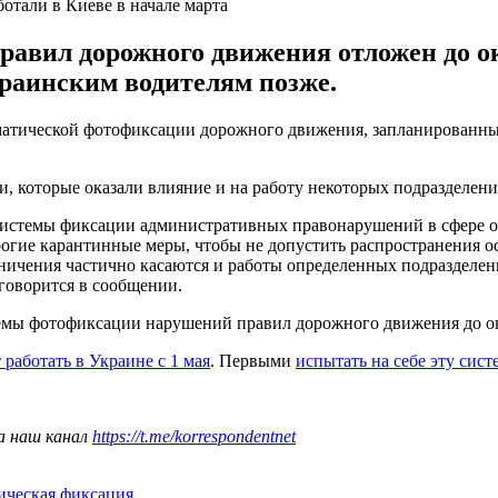
отали в Киеве в начале марта
авил дорожного движения отложен до о
раинским водителям позже.
матической фотофиксации дорожного движения, запланированный
, которые оказали влияние и на работу некоторых подразделен
системы фиксации административных правонарушений в сфере о
рогие карантинные меры, чтобы не допустить распространения 
ничения частично касаются и работы определенных подразделе
говорится в сообщении.
темы фотофиксации нарушений правил дорожного движения до ок
работать в Украине с 1 мая
. Первыми
испытать на себе эту сист
а наш канал
https://t.me/korrespondentnet
ическая фиксация