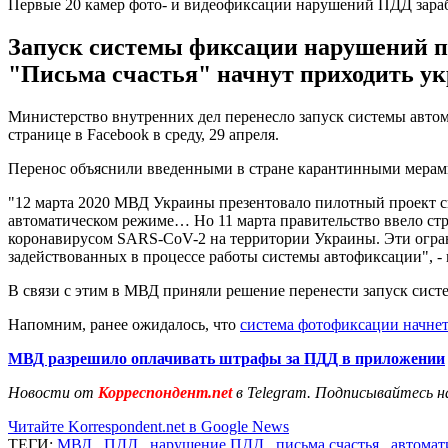
Первые 20 камер фото- и видеофиксации нарушений ПДД зараб
Запуск системы фиксации нарушений пр
"Письма счастья" начнут приходить ук
Министерство внутренних дел перенесло запуск системы авто
странице в Facebook в среду, 29 апреля.
Перенос объяснили введенными в стране карантинными мерами
"12 марта 2020 МВД Украины презентовало пилотный проект 
автоматическом режиме… Но 11 марта правительство ввело ст
коронавирусом SARS-CoV-2 на территории Украины. Эти огра
задействованных в процессе работы системы автофиксации", - 
В связи с этим в МВД приняли решение перенести запуск сис
Напомним, ранее ожидалось, что
система фотофиксации начнет 
МВД разрешило оплачивать штрафы за ПДД в приложении
Новости от
Корреспондент.net
в Telegram. Подписывайтесь н
Читайте Korrespondent.net в Google News
ТЕГИ:
МВД
,
ПДД
,
нарушение ПДД
,
письма счастья
,
автомат