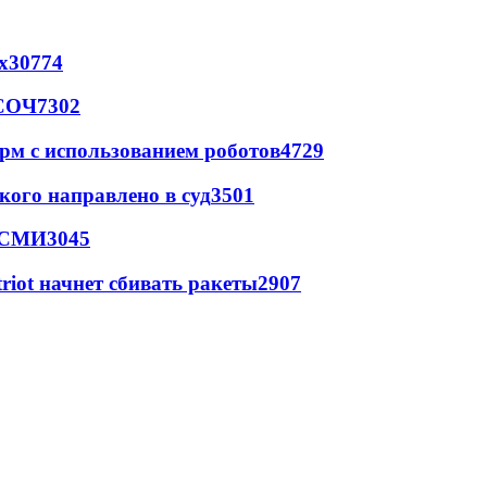
х
30774
 СОЧ
7302
рм с использованием роботов
4729
кого направлено в суд
3501
- СМИ
3045
triot начнет сбивать ракеты
2907