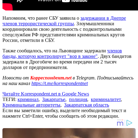
Напомним, что ранее СБУ заявила о
задержании в Днепре
членов террористической группы
. Злоумышленники
координировали свою деятельность с подконтрольными
спецслужбам РФ представителями криминальных кругов
России, отметили в СБУ.
Также сообщалось, что на Львовщине задержали
членов
банды, которую контролирует "вор в законе"
. Двух бандитов
задержали в Дрогобиче во время передачи им 2 тысяч
долларов от предпринимателя.
Новости от
Корреспондент.net
в Telegram. Подписывайтесь
на наш канал
https://t.me/korrespondentnet
Читайте Korrespondent.net в Google News
ТЕГИ:
криминал
,
Закарпатье
,
полиция
,
криминалитет
,
Криминальные авторитеты
,
Закарпатская область
Если вы заметили ошибку, выделите необходимый текст и
нажмите Ctrl+Enter, чтобы сообщить об этом редакции.