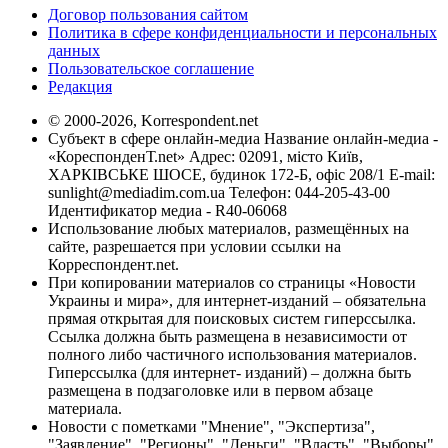
Договор пользования сайтом
Политика в сфере конфиденциальности и персональных
данных
Пользовательское соглашение
Редакция
© 2000-2026, Korrespondent.net
Субъект в сфере онлайн-медиа Название онлайн-медиа -
«КореспонденТ.net» Адрес: 02091, місто Київ,
ХАРКІВСЬКЕ ШОСЕ, будинок 172-Б, офіс 208/1 E-mail:
sunlight@mediadim.com.ua
Телефон: 044-205-43-00
Идентификатор медиа - R40-06068
Использование любых материалов, размещённых на
сайте, разрешается при условии ссылки на
Корреспондент.net.
При копировании материалов со страницы «Новости
Украины и мира», для интернет-изданий – обязательна
прямая открытая для поисковых систем гиперссылка.
Ссылка должна быть размещена в независимости от
полного либо частичного использования материалов.
Гиперссылка (для интернет- изданий) – должна быть
размещена в подзаголовке или в первом абзаце
материала.
Новости с пометками "Мнение", "Экспертиза",
"Заявление", "Регионы", "Деньги", "Власть", "Выборы",