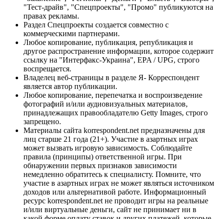
"Тест-драйв", "Спецпроекты", "Промо" публикуются на
правах рекламы.
Раздел Спецпроекты создается совместно с
коммерческими партнерами.
Любое копирование, публикация, републикация и
другое распространение информации, которое содержит
ссылку на "Интерфакс-Украина", EPA / UPG, строго
воспрещается.
Владелец веб-страницы в разделе Я- Корреспондент
является автор публикации.
Любое копирование, перепечатка и воспроизведение
фотографий и/или аудиовизуальных материалов,
принадлежащих правообладателю Getty Images, строго
запрещено.
Материалы сайта korrespondent.net предназначены для
лиц старше 21 года (21+). Участие в азартных играх
может вызвать игровую зависимость. Соблюдайте
правила (принципы) ответственной игры. При
обнаружении первых признаков зависимости
немедленно обратитесь к специалисту. Помните, что
участие в азартных играх не может являться источником
доходов или альтернативой работе. Информационный
ресурс korrespondent.net не проводит игры на реальные
и/или виртуальные деньги, сайт не принимает ни в
какой форме оплату ставок и других платежей, которые