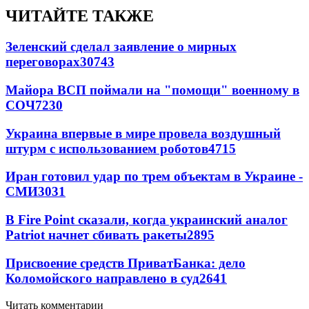
ЧИТАЙТЕ ТАКЖЕ
Зеленский сделал заявление о мирных
переговорах
30743
Майора ВСП поймали на "помощи" военному в
СОЧ
7230
Украина впервые в мире провела воздушный
штурм с использованием роботов
4715
Иран готовил удар по трем объектам в Украине -
СМИ
3031
В Fire Point сказали, когда украинский аналог
Patriot начнет сбивать ракеты
2895
Присвоение средств ПриватБанка: дело
Коломойского направлено в суд
2641
Читать комментарии