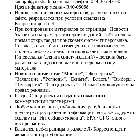
sunlight@mediadim.com.ua
Телефон: 044-205-43-00
Идентификатор медиа - R40-06068
Использование любых материалов, размещённых на
сайте, разрешается при условии ссылки на
Корреспондент.net.
При копировании материалов со страницы «Новости
Украины и мира», для интернет-изданий – обязательна
прямая открытая для поисковых систем гиперссылка.
Ссылка должна быть размещена в независимости от
полного либо частичного использования материалов.
Гиперссылка (для интернет- изданий) – должна быть
размещена в подзаголовке или в первом абзаце
материала.
Новости с пометками "Мнение", "Экспертиза",
"Заявление", "Регионы", "Деньги", "Власть", "Выборы",
"Тест-драйв", "Спецпроекты", "Промо" публикуются на
правах рекламы.
Раздел Спецпроекты создается совместно с
коммерческими партнерами.
Любое копирование, публикация, републикация и
другое распространение информации, которое содержит
ссылку на "Интерфакс-Украина", EPA / UPG, строго
воспрещается.
Владелец веб-страницы в разделе Я- Корреспондент
является автор публикации.