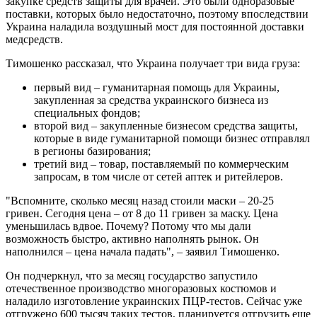
закупке средств защиты для врачей. Это были одноразовые
поставки, которых было недостаточно, поэтому впоследствии
Украина наладила воздушный мост для постоянной доставки
медсредств.
Тимошенко рассказал, что Украина получает три вида груза:
первый вид – гуманитарная помощь для Украины,
закупленная за средства украинского бизнеса из
специальных фондов;
второй вид – закупленные бизнесом средства защиты,
которые в виде гуманитарной помощи бизнес отправлял
в регионы базирования;
третий вид – товар, поставляемый по коммерческим
запросам, в том числе от сетей аптек и ритейлеров.
"Вспомните, сколько месяц назад стоили маски – 20-25
гривен. Сегодня цена – от 8 до 11 гривен за маску. Цена
уменьшилась вдвое. Почему? Потому что мы дали
возможность быстро, активно наполнять рынок. Он
наполнился – цена начала падать", – заявил Тимошенко.
Он подчеркнул, что за месяц государство запустило
отечественное производство многоразовых костюмов и
наладило изготовление украинских ПЦР-тестов. Сейчас уже
отгружено 600 тысяч таких тестов, планируется отгрузить еще