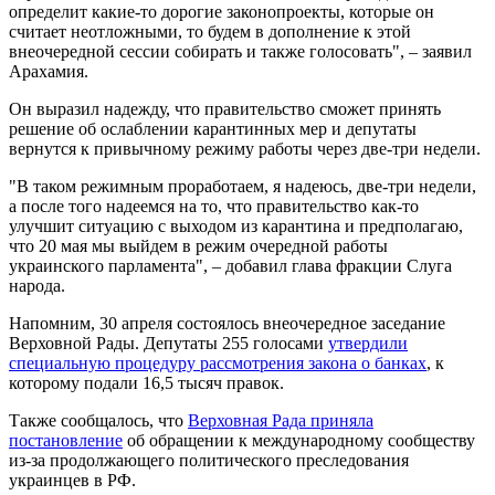
определит какие-то дорогие законопроекты, которые он
считает неотложными, то будем в дополнение к этой
внеочередной сессии собирать и также голосовать", – заявил
Арахамия.
Он выразил надежду, что правительство сможет принять
решение об ослаблении карантинных мер и депутаты
вернутся к привычному режиму работы через две-три недели.
"В таком режимным проработаем, я надеюсь, две-три недели,
а после того надеемся на то, что правительство как-то
улучшит ситуацию с выходом из карантина и предполагаю,
что 20 мая мы выйдем в режим очередной работы
украинского парламента", – добавил глава фракции Слуга
народа.
Напомним, 30 апреля состоялось внеочередное заседание
Верховной Рады. Депутаты 255 голосами
утвердили
специальную процедуру рассмотрения закона о банках
, к
которому подали 16,5 тысяч правок.
Также сообщалось, что
Верховная Рада приняла
постановление
об обращении к международному сообществу
из-за продолжающего политического преследования
украинцев в РФ.