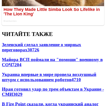
ЧИТАЙТЕ ТАКЖЕ
Зеленский сделал заявление о мирных
переговорах
30726
Майора ВСП поймали на "помощи" военному в
СОЧ
7204
Украина впервые в мире провела воздушный
штурм с использованием роботов
4710
Иран готовил удар по трем объектам в Украине -
СМИ
3029
В Fire Point сказали, когда украинский аналог