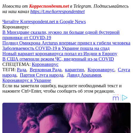
Новости от
Корреспондент.net
в Telegram. Подписывайтесь
на наш канал
https://t.me/korrespondentnet
Читайте Korrespondent.net в Google News
Коронавирус
В Минздраве сказали, нужно ли больше одной бустерной
прививки от COVID-19
Подвид Омикрона Arcturus впервые привел к гибели человека
Заболеваемость COVID-19 в Украине пошла на спад
Новый вариант коронавируса попал из Индии в Европу
В США отменили режим ЧС, введенный из-за COVID
СПЕЦТЕМА:
Коронавирус
ТЕГИ:
Рада
,
Верховная Рада
,
карантин
,
Коронавирус
,
Слуга
народа
,
Партия Слуга народа
,
Давид Арахамия
,
Коронавирус в Украине
Если вы заметили ошибку, выделите необходимый текст и
нажмите Ctrl+Enter, чтобы сообщить об этом редакции.