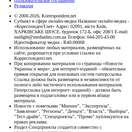
Пользовательское соглашение
Редакция
© 2000-2026, Korrespondent.net
Субъект в сфере онлайн-медиа Название онлайн-медиа -
«КореспонденТ.net» Адрес: 02091, місто Київ,
ХАРКІВСЬКЕ ШОСЕ, будинок 172-Б, офіс 208/1 E-mail:
sunlight@mediadim.com.ua
Телефон: 044-205-43-00
Идентификатор медиа - R40-06068
Использование любых материалов, размещённых на
сайте, разрешается при условии ссылки на
Корреспондент.net.
При копировании материалов со страницы «Новости
Украины и мира», для интернет-изданий – обязательна
прямая открытая для поисковых систем гиперссылка.
Ссылка должна быть размещена в независимости от
полного либо частичного использования материалов.
Гиперссылка (для интернет- изданий) – должна быть
размещена в подзаголовке или в первом абзаце
материала.
Новости с пометками "Мнение", "Экспертиза",
"Заявление", "Регионы", "Деньги", "Власть", "Выборы",
"Тест-драйв", "Спецпроекты", "Промо" публикуются на
правах рекламы.
Раздел Спецпроекты создается совместно с