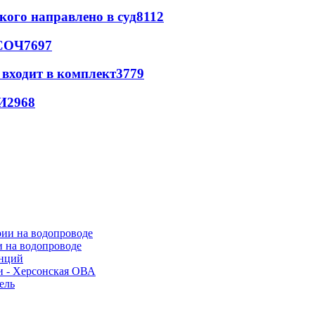
кого направлено в суд
8112
 СОЧ
7697
 входит в комплект
3779
И
2968
и на водопроводе
анций
и - Херсонская ОВА
ель