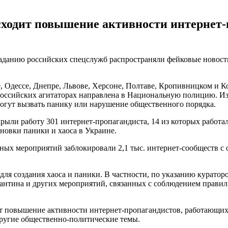
исходит повышение активности интернет
аданию российских спецслужб распространяли фейковые новости 
е, Одессе, Днепре, Львове, Херсоне, Полтаве, Кропивницком и
российских агитаторах направлена в Национальную полицию. И
могут вызвать панику или нарушение общественного порядка.
крыли работу 301 интернет-пропагандиста, 14 из которых работа
новки паники и хаоса в Украине.
ных мероприятий заблокировали 2,1 тыс. интернет-сообществ с о
я создания хаоса и паники. В частности, по указанию куратор
антина и других мероприятий, связанных с соблюдением правил
 повышение активности интернет-пропагандистов, работающих 
 другие общественно-политические темы.