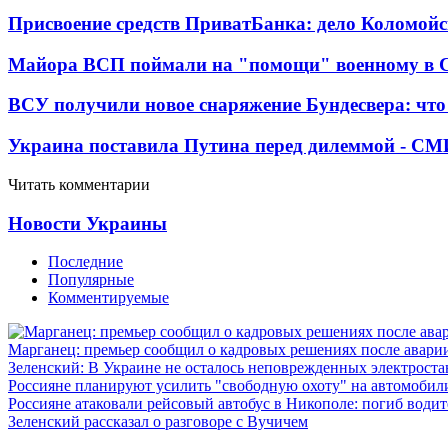
Присвоение средств ПриватБанка: дело Коломойс
Майора ВСП поймали на "помощи" военному в
ВСУ получили новое снаряжение Бундесвера: что
Украина поставила Путина перед дилеммой - СМ
Читать комментарии
Новости Украины
Последние
Популярные
Комментируемые
Марганец: премьер сообщил о кадровых решениях после авари
Зеленский: В Украине не осталось неповрежденных электрост
Россияне планируют усилить "свободную охоту" на автомобил
Россияне атаковали рейсовый автобус в Никополе: погиб водит
Зеленский рассказал о разговоре с Вучичем