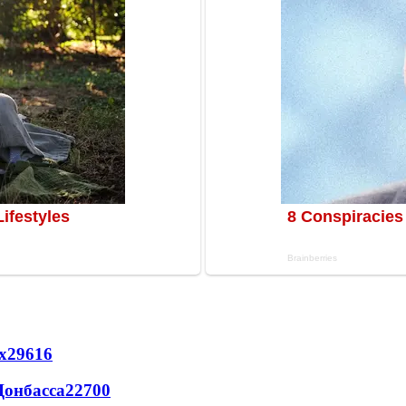
х
29616
Донбасса
22700