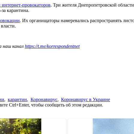
и интернет-провокаторов
. Три жителя Днепропетровской области
-за карантина.
ровокации
. Их органищаторы намеревались распространять лист
 власти.
а наш канал
https://t.me/korrespondentnet
ии
,
карантин
,
Коронавирус
,
Коронавирус в Украине
те Ctrl+Enter, чтобы сообщить об этом редакции.