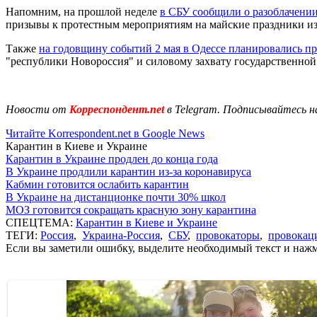
Напомним, на прошлой неделе
в СБУ сообщили о разоблачени
призывы к протестным мероприятиям на майские праздники из
Также
на годовщину событий 2 мая в Одессе планировались п
"республики Новороссия" и силовому захвату государственной
Новости от
Корреспондент.net
в Telegram. Подписывайтесь н
Читайте Korrespondent.net в Google News
Карантин в Киеве и Украине
Карантин в Украине продлен до конца года
В Украине продлили карантин из-за коронавируса
Кабмин готовится ослабить карантин
В Украине на дистанционке почти 30% школ
МОЗ готовится сокращать красную зону карантина
СПЕЦТЕМА:
Карантин в Киеве и Украине
ТЕГИ:
Россия
,
Украина-Россия
,
СБУ
,
провокаторы
,
провокац
Если вы заметили ошибку, выделите необходимый текст и нажми