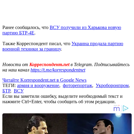
Ранее сообщалось, что
ВСУ получили из Харькова новую
партию БТР-4Е
.
Также Корреспондент писал, что
Украина продала партию
военной техники за границу
.
Новости от
Корреспондент.net
в Telegram. Подписывайтесь
на наш канал
https://t.me/korrespondentnet
Читайте Korrespondent.net в Google News
ТЕГИ:
армия и вооружение
,
фоторепортаж
,
Укроборонпром
,
БТР
,
ВСУ
Если вы заметили ошибку, выделите необходимый текст и
нажмите Ctrl+Enter, чтобы сообщить об этом редакции.