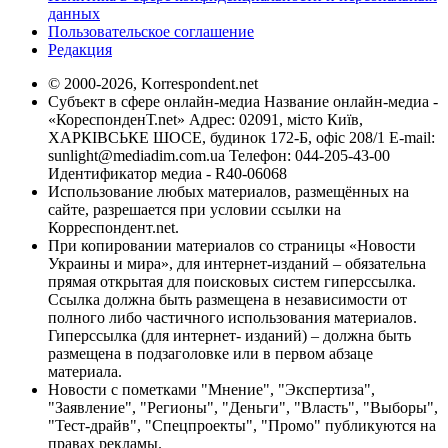
данных
Пользовательское соглашение
Редакция
© 2000-2026, Korrespondent.net
Субъект в сфере онлайн-медиа Название онлайн-медиа -
«КореспонденТ.net» Адрес: 02091, місто Київ,
ХАРКІВСЬКЕ ШОСЕ, будинок 172-Б, офіс 208/1 E-mail:
sunlight@mediadim.com.ua
Телефон: 044-205-43-00
Идентификатор медиа - R40-06068
Использование любых материалов, размещённых на
сайте, разрешается при условии ссылки на
Корреспондент.net.
При копировании материалов со страницы «Новости
Украины и мира», для интернет-изданий – обязательна
прямая открытая для поисковых систем гиперссылка.
Ссылка должна быть размещена в независимости от
полного либо частичного использования материалов.
Гиперссылка (для интернет- изданий) – должна быть
размещена в подзаголовке или в первом абзаце
материала.
Новости с пометками "Мнение", "Экспертиза",
"Заявление", "Регионы", "Деньги", "Власть", "Выборы",
"Тест-драйв", "Спецпроекты", "Промо" публикуются на
правах рекламы.