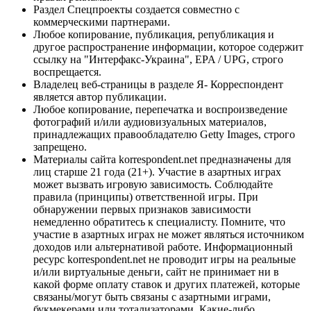
Раздел Спецпроекты создается совместно с
коммерческими партнерами.
Любое копирование, публикация, републикация и
другое распространение информации, которое содержит
ссылку на "Интерфакс-Украина", EPA / UPG, строго
воспрещается.
Владелец веб-страницы в разделе Я- Корреспондент
является автор публикации.
Любое копирование, перепечатка и воспроизведение
фотографий и/или аудиовизуальных материалов,
принадлежащих правообладателю Getty Images, строго
запрещено.
Материалы сайта korrespondent.net предназначены для
лиц старше 21 года (21+). Участие в азартных играх
может вызвать игровую зависимость. Соблюдайте
правила (принципы) ответственной игры. При
обнаружении первых признаков зависимости
немедленно обратитесь к специалисту. Помните, что
участие в азартных играх не может являться источником
доходов или альтернативой работе. Информационный
ресурс korrespondent.net не проводит игры на реальные
и/или виртуальные деньги, сайт не принимает ни в
какой форме оплату ставок и других платежей, которые
связаны/могут быть связаны с азартными играми,
букмекерами или тотализаторами. Какие-либо