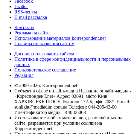
Facebook
Twitter
RSS-ленты
E-mail рассылка
Контакты
Реклама на сайте
Использование материалов korrespondent.net
Правила пользования сайтом
Договор пользования сайтом
Политика в сфере конфиденциальности и персональных
данных
Пользовательское соглашение
Редакция
© 2000-2026, Korrespondent.net
Субъект в сфере онлайн-медиа Название онлайн-медиа -
«КореспонденТ.net» Адрес: 02091, місто Київ,
ХАРКІВСЬКЕ ШОСЕ, будинок 172-Б, офіс 208/1 E-mail:
sunlight@mediadim.com.ua
Телефон: 044-205-43-00
Идентификатор медиа - R40-06068
Использование любых материалов, размещённых на
сайте, разрешается при условии ссылки на
Корреспондент.net.
При копировании материалов со страницы «Новости