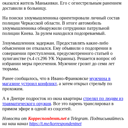
оказался житель Манькивки. Его с огнестрельным ранением
доставили в больницу.
На поиски злоумышленника ориентировали личный состав
полиции Черкасской области. В итоге автомобиль
злоумышленника обнаружили сотрудники патрульной
полиции Киева. За рулем находился подозреваемый.
Злоумышленник задержан. Предоставлять какие-либо
объяснения он отказался. Ему объявили о подозрении в
совершении преступления, предусмотренного статьей о
хулиганстве (ч.4 ст.296 УК Украины). Решается вопрос об
избрании меры пресечения. Мужчине грозит до семи лет
тюрьмы.
Ранее сообщалось, что в Ивано-Франковске
мужчина в
магазине устроил конфликт
, а затем открыл стрельбу по
прохожим.
А в Днепре подросток из окна квартиры
стрелял по людям из
травматического оружия
. Все это парень транслировал в
прямом эфире в одной из соцсетей.
Новости от
Корреспондент.net
в Telegram. Подписывайтесь
на наш канал
https://t.me/korrespondentnet