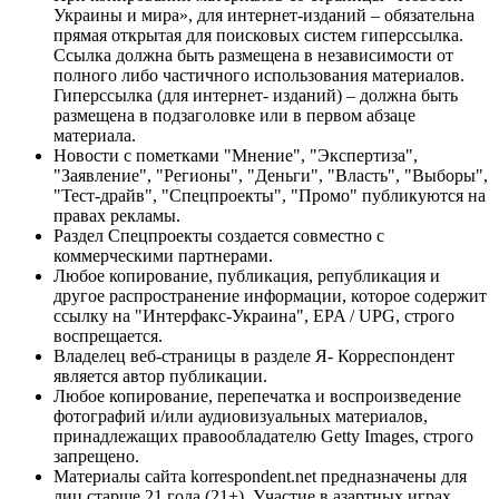
Украины и мира», для интернет-изданий – обязательна
прямая открытая для поисковых систем гиперссылка.
Ссылка должна быть размещена в независимости от
полного либо частичного использования материалов.
Гиперссылка (для интернет- изданий) – должна быть
размещена в подзаголовке или в первом абзаце
материала.
Новости с пометками "Мнение", "Экспертиза",
"Заявление", "Регионы", "Деньги", "Власть", "Выборы",
"Тест-драйв", "Спецпроекты", "Промо" публикуются на
правах рекламы.
Раздел Спецпроекты создается совместно с
коммерческими партнерами.
Любое копирование, публикация, републикация и
другое распространение информации, которое содержит
ссылку на "Интерфакс-Украина", EPA / UPG, строго
воспрещается.
Владелец веб-страницы в разделе Я- Корреспондент
является автор публикации.
Любое копирование, перепечатка и воспроизведение
фотографий и/или аудиовизуальных материалов,
принадлежащих правообладателю Getty Images, строго
запрещено.
Материалы сайта korrespondent.net предназначены для
лиц старше 21 года (21+). Участие в азартных играх