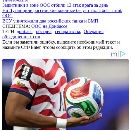
Защитники в зоне ООС отбили 13 атак врага за день
На Луганщине российские военные бегут с поля боя - штаб
ООС
ВСУ уничтожили два российских танка и БМП
СПЕЦТЕМА:
ООС на Донбассе
ТЕГИ:
донбасс
,
обстрел
,
сепаратисты
,
Операция
объединенных сил
Если вы заметили ошибку, выделите необходимый текст и
нажмите Ctrl+Enter, чтобы сообщить об этом редакции.