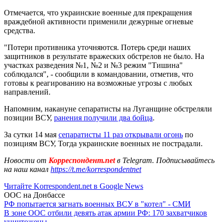
Отмечается, что украинские военные для прекращения
враждебной активности применили дежурные огневые
средства.
"Потери противника уточняются. Потерь среди наших
защитников в результате вражеских обстрелов не было. На
участках разведения №1, №2 и №3 режим "Тишина"
соблюдался", - сообщили в командовании, отметив, что
готовы к реагированию на возможные угрозы с любых
направлений.
Напомним, накануне сепаратисты на Луганщине обстреляли
позиции ВСУ,
ранения получили два бойца
.
За сутки 14 мая
сепаратисты 11 раз открывали огонь
по
позициям ВСУ, Тогда украинские военных не пострадали.
Новости от
Корреспондент.net
в Telegram. Подписывайтесь
на наш канал
https://t.me/korrespondentnet
Читайте Korrespondent.net в Google News
ООС на Донбассе
РФ попытается загнать военных ВСУ в "котел" - СМИ
В зоне ООС отбили девять атак армии РФ: 170 захватчиков
уничтожены