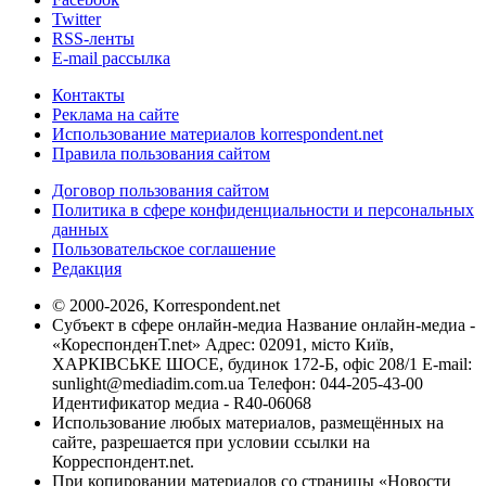
Twitter
RSS-ленты
E-mail рассылка
Контакты
Реклама на сайте
Использование материалов korrespondent.net
Правила пользования сайтом
Договор пользования сайтом
Политика в сфере конфиденциальности и персональных
данных
Пользовательское соглашение
Редакция
© 2000-2026, Korrespondent.net
Субъект в сфере онлайн-медиа Название онлайн-медиа -
«КореспонденТ.net» Адрес: 02091, місто Київ,
ХАРКІВСЬКЕ ШОСЕ, будинок 172-Б, офіс 208/1 E-mail:
sunlight@mediadim.com.ua
Телефон: 044-205-43-00
Идентификатор медиа - R40-06068
Использование любых материалов, размещённых на
сайте, разрешается при условии ссылки на
Корреспондент.net.
При копировании материалов со страницы «Новости