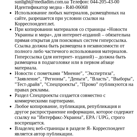
sunlight@mediadim.com.ua
Телефон: 044-205-43-00
Идентификатор медиа - R40-06068
Использование любых материалов, размещённых на
сайте, разрешается при условии ссылки на
Корреспондент.net.
При копировании материалов со страницы «Новости
Украины и мира», для интернет-изданий – обязательна
прямая открытая для поисковых систем гиперссылка.
Ссылка должна быть размещена в независимости от
полного либо частичного использования материалов.
Гиперссылка (для интернет- изданий) – должна быть
размещена в подзаголовке или в первом абзаце
материала.
Новости с пометками "Мнение", "Экспертиза",
"Заявление", "Регионы", "Деньги", "Власть", "Выборы",
"Тест-драйв", "Спецпроекты", "Промо" публикуются на
правах рекламы.
Раздел Спецпроекты создается совместно с
коммерческими партнерами.
Любое копирование, публикация, републикация и
другое распространение информации, которое содержит
ссылку на "Интерфакс-Украина", EPA / UPG, строго
воспрещается.
Владелец веб-страницы в разделе Я- Корреспондент
является автор публикации.