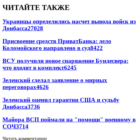
ЧИТАЙТЕ ТАКЖЕ
Украинцы определились насчет вывода войск из
Донбасса
27028
Присвоение средств ПриватБанка: дело
Коломойского направлено в суд
8422
ВСУ получили новое снаряжение Бундесвера:
что входит в комплект
6245
Зеленский сделал заявление о мирных
переговорах
4626
Зеленский оценил гарантии США и судьбу
Донбасса
3736
Майора ВСП поймали на "помощи" военному в
СОЧ
3714
Читать комментарии