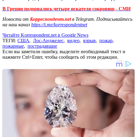
В Греции подорвались четыре искателя сокровищ - СМИ
Новости от
Корреспондент.net
в Telegram. Подписывайтесь
на наш канал
https://t.me/korrespondentnet
Читайте Korrespondent.net в Google News
ТЕГИ:
США
,
Лос-Анджелес
,
видео
,
взрыв
,
пожар
,
пожарные
,
пострадавшие
Если вы заметили ошибку, выделите необходимый текст и
нажмите Ctrl+Enter, чтобы сообщить об этом редакции.