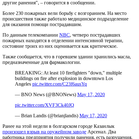
другие ранения", – говорится в сообщении.
Более 230 пожарных вели борьбу с возгоранием. На место
происшествия также работало медицинское подразделение
для оказания помощи пострадавшим.
По данным телекомпании
NBC
, четверо пострадавших
пожарных находятся в отделении интенсивной терапии,
состояние троих из них оценивается как критическое.
Также сообщается, что в горевшем здании хранились масла,
предназначенные для фармакологии.
BREAKING: At least 10 firefighters "down," multiple
buildings on fire after explosion in downtown Los
Angeles
pic.twitter.com/C23f6ausYq
— BNO News (@BNONews)
May 17, 2020
pic.twitter.com/XVF3Ck40JQ
— Brian Landis (@brianjlandis)
May 17, 2020
Ранее на этой недели в болгарском городе Казанлык
произошел взрыв на оружейном заводе
Арсенал. Два
работника предприятия получили ранения, есть разрушения.