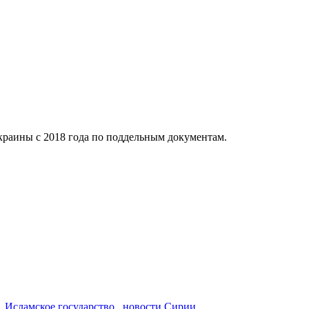
краины с 2018 года по поддельным документам.
,
Исламское государство
,
новости Сирии