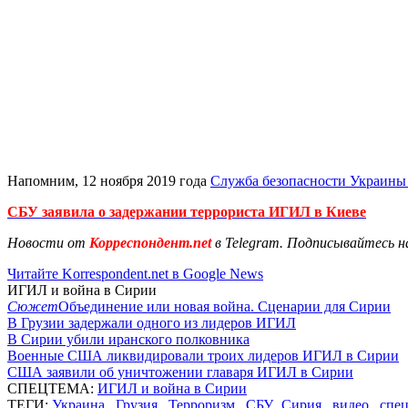
Напомним, 12 ноября 2019 года
Служба безопасности Украины
СБУ заявила о задержании террориста ИГИЛ в Киеве
Новости от
Корреспондент.net
в Telegram. Подписывайтесь н
Читайте Korrespondent.net в Google News
ИГИЛ и война в Сирии
Сюжет
Объединение или новая война. Сценарии для Сирии
В Грузии задержали одного из лидеров ИГИЛ
В Сирии убили иранского полковника
Военные США ликвидировали троих лидеров ИГИЛ в Сирии
США заявили об уничтожении главаря ИГИЛ в Сирии
СПЕЦТЕМА:
ИГИЛ и война в Сирии
ТЕГИ:
Украина
,
Грузия
,
Терроризм
,
СБУ
,
Сирия
,
видео
,
спе