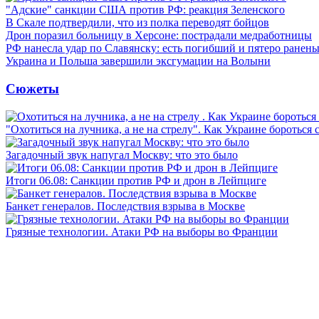
"Адские" санкции США против РФ: реакция Зеленского
В Скале подтвердили, что из полка переводят бойцов
Дрон поразил больницу в Херсоне: пострадали медработницы
РФ нанесла удар по Славянску: есть погибший и пятеро ранен
Украина и Польша завершили эксгумации на Волыни
Сюжеты
"Охотиться на лучника, а не на стрелу". Как Украине бороться 
Загадочный звук напугал Москву: что это было
Итоги 06.08: Санкции против РФ и дрон в Лейпциге
Банкет генералов. Последствия взрыва в Москве
Грязные технологии. Атаки РФ на выборы во Франции