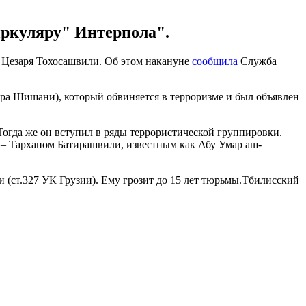
иркуляру" Интерпола".
" Цезаря Тохосашвили. Об этом накануне
сообщила
Служба
ра Шишани), который обвиняется в терроризме и был объявлен
Тогда же он вступил в ряды террористической группировки.
 – Тарханом Батирашвили, известным как Абу Умар аш-
и (ст.327 УК Грузии). Ему грозит до 15 лет тюрьмы.Тбилисский