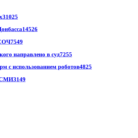
х
31025
Донбасса
14526
 СОЧ
7549
кого направлено в суд
7255
рм с использованием роботов
4825
- СМИ
3149