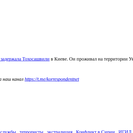
 задержала Тохосашвили
в Киеве. Он проживал на территории У
а наш канал
https://t.me/korrespondentnet
цслужбы
,
террористы
,
экстрадиция
,
Конфликт в Сирии
,
ИГИЛ