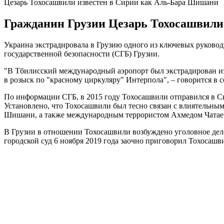
Цезарь Тохосашвили известен в Сирии как Аль-Бара Шишани
Гражданин Грузии Цезарь Тохосашвили 
Украина экстрадировала в Грузию одного из ключевых руково
государственной безопасности (СГБ) Грузии.
"В Тбилисский международный аэропорт был экстрадирован из
в розыск по "красному циркуляру" Интерпола", – говорится в 
По информации СГБ, в 2015 году Тохосашвили отправился в Си
Установлено, что Тохосашвили был тесно связан с влиятельн
Шишани, а также международным террористом Ахмедом Чатае
В Грузии в отношении Тохосашвили возбуждено уголовное дело 
городской суд 6 ноября 2019 года заочно приговорил Тохосаш