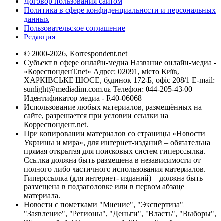
Договор пользования сайтом
Политика в сфере конфиденциальности и персональных
данных
Пользовательское соглашение
Редакция
© 2000-2026, Korrespondent.net
Субъект в сфере онлайн-медиа Название онлайн-медиа -
«КореспонденТ.net» Адрес: 02091, місто Київ,
ХАРКІВСЬКЕ ШОСЕ, будинок 172-Б, офіс 208/1 E-mail:
sunlight@mediadim.com.ua
Телефон: 044-205-43-00
Идентификатор медиа - R40-06068
Использование любых материалов, размещённых на
сайте, разрешается при условии ссылки на
Корреспондент.net.
При копировании материалов со страницы «Новости
Украины и мира», для интернет-изданий – обязательна
прямая открытая для поисковых систем гиперссылка.
Ссылка должна быть размещена в независимости от
полного либо частичного использования материалов.
Гиперссылка (для интернет- изданий) – должна быть
размещена в подзаголовке или в первом абзаце
материала.
Новости с пометками "Мнение", "Экспертиза",
"Заявление", "Регионы", "Деньги", "Власть", "Выборы",