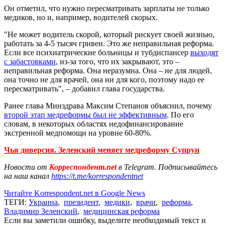
Он отметил, что нужно пересматривать зарплаты не только
медиков, но и, например, водителей скорых.
"Не может водитель скорой, который рискует своей жизнью,
работать за 4-5 тысяч гривен. Это же неправильная реформа.
Если все психиатрические больницы и тубдиспансер
выходят
с забастовками
, из-за того, что их закрывают, это –
неправильная реформа. Она неразумна. Она – не для людей,
она точно не для врачей, она ни для кого, поэтому надо ее
пересматривать", – добавил глава государства.
Ранее глава Минздрава Максим Степанов объяснил, почему
второй этап медреформы был не эффективным
. По его
словам, в некоторых областях недофинансирование
экстренной медпомощи на уровне 60-80%.
Чья диверсия. Зеленский меняет медреформу Супрун
Новости от
Корреспондент.net
в Telegram. Подписывайтесь
на наш канал
https://t.me/korrespondentnet
Читайте Korrespondent.net в Google News
ТЕГИ:
Украина
,
президент
,
медики
,
врачи
,
реформа
,
Владимир Зеленский
,
медицинская реформа
Если вы заметили ошибку, выделите необходимый текст и