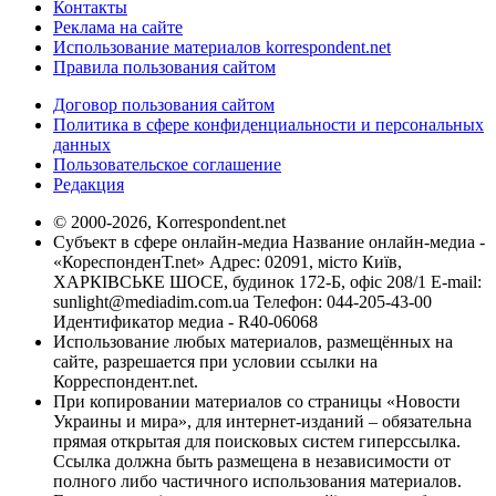
Контакты
Реклама на сайте
Использование материалов korrespondent.net
Правила пользования сайтом
Договор пользования сайтом
Политика в сфере конфиденциальности и персональных
данных
Пользовательское соглашение
Редакция
© 2000-2026, Korrespondent.net
Субъект в сфере онлайн-медиа Название онлайн-медиа -
«КореспонденТ.net» Адрес: 02091, місто Київ,
ХАРКІВСЬКЕ ШОСЕ, будинок 172-Б, офіс 208/1 E-mail:
sunlight@mediadim.com.ua
Телефон: 044-205-43-00
Идентификатор медиа - R40-06068
Использование любых материалов, размещённых на
сайте, разрешается при условии ссылки на
Корреспондент.net.
При копировании материалов со страницы «Новости
Украины и мира», для интернет-изданий – обязательна
прямая открытая для поисковых систем гиперссылка.
Ссылка должна быть размещена в независимости от
полного либо частичного использования материалов.