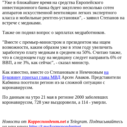
"Уже в ближайшее время на средства Европейского
инвестиционного банка будет закуплено несколько сотен
аппаратов искусственной вентиляции легких экспертного
класса и мобильные рентген-установки", - заявил Степанов на
встрече с медиками.
Также он поднял вопрос о зарплатах медработников.
"Вместе с премьер-министром и президентом мы ищем
возможности, каким образом уже в этом году увеличить
заработную плату медикам в среднем на 50%. Считаю также,
что в следующем году на медицину следует направить 6% от
ВВП, а не 3%, как сейчас", - сказал министр.
Как известно, вместе со Степановым и Немчновым
на
Буковину приехал глава МВД
Арсен Аваков. Представители
Кабмина посетили регион из-за сложной ситуации с
коронавирусом.
По данным на утро 21 мая в регионе 2000 заболевших
коронавирусом, 728 уже выздоровели, а 114 - умерли.
Новости от
Корреспондент.net
в Telegram. Подписывайтесь
на наш канал
https://t.me/korrespondentnet