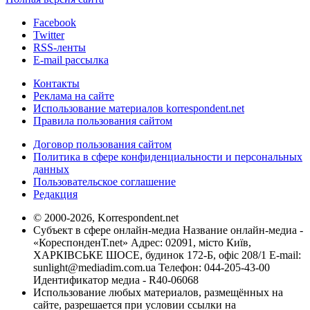
Facebook
Twitter
RSS-ленты
E-mail рассылка
Контакты
Реклама на сайте
Использование материалов korrespondent.net
Правила пользования сайтом
Договор пользования сайтом
Политика в сфере конфиденциальности и персональных
данных
Пользовательское соглашение
Редакция
© 2000-2026, Korrespondent.net
Субъект в сфере онлайн-медиа Название онлайн-медиа -
«КореспонденТ.net» Адрес: 02091, місто Київ,
ХАРКІВСЬКЕ ШОСЕ, будинок 172-Б, офіс 208/1 E-mail:
sunlight@mediadim.com.ua
Телефон: 044-205-43-00
Идентификатор медиа - R40-06068
Использование любых материалов, размещённых на
сайте, разрешается при условии ссылки на