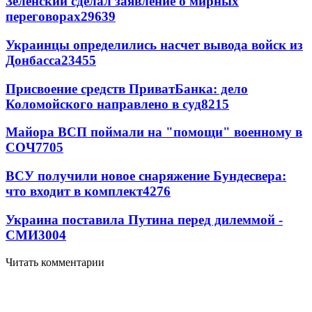
Зеленский сделал заявление о мирных
переговорах
29639
Украинцы определились насчет вывода войск из
Донбасса
23455
Присвоение средств ПриватБанка: дело
Коломойского направлено в суд
8215
Майора ВСП поймали на "помощи" военному в
СОЧ
7705
ВСУ получили новое снаряжение Бундесвера:
что входит в комплект
4276
Украина поставила Путина перед дилеммой -
СМИ
3004
Читать комментарии