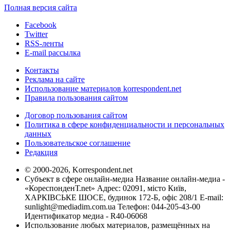
Полная версия сайта
Facebook
Twitter
RSS-ленты
E-mail рассылка
Контакты
Реклама на сайте
Использование материалов korrespondent.net
Правила пользования сайтом
Договор пользования сайтом
Политика в сфере конфиденциальности и персональных
данных
Пользовательское соглашение
Редакция
© 2000-2026, Korrespondent.net
Субъект в сфере онлайн-медиа Название онлайн-медиа -
«КореспонденТ.net» Адрес: 02091, місто Київ,
ХАРКІВСЬКЕ ШОСЕ, будинок 172-Б, офіс 208/1 E-mail:
sunlight@mediadim.com.ua
Телефон: 044-205-43-00
Идентификатор медиа - R40-06068
Использование любых материалов, размещённых на