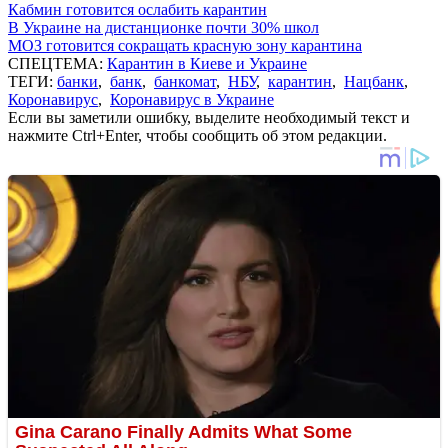
Кабмин готовится ослабить карантин
В Украине на дистанционке почти 30% школ
МОЗ готовится сокращать красную зону карантина
СПЕЦТЕМА:
Карантин в Киеве и Украине
ТЕГИ:
банки
,
банк
,
банкомат
,
НБУ
,
карантин
,
Нацбанк
,
Коронавирус
,
Коронавирус в Украине
Если вы заметили ошибку, выделите необходимый текст и
нажмите Ctrl+Enter, чтобы сообщить об этом редакции.