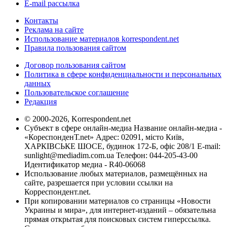
E-mail рассылка
Контакты
Реклама на сайте
Использование материалов korrespondent.net
Правила пользования сайтом
Договор пользования сайтом
Политика в сфере конфиденциальности и персональных
данных
Пользовательское соглашение
Редакция
© 2000-2026, Korrespondent.net
Субъект в сфере онлайн-медиа Название онлайн-медиа -
«КореспонденТ.net» Адрес: 02091, місто Київ,
ХАРКІВСЬКЕ ШОСЕ, будинок 172-Б, офіс 208/1 E-mail:
sunlight@mediadim.com.ua
Телефон: 044-205-43-00
Идентификатор медиа - R40-06068
Использование любых материалов, размещённых на
сайте, разрешается при условии ссылки на
Корреспондент.net.
При копировании материалов со страницы «Новости
Украины и мира», для интернет-изданий – обязательна
прямая открытая для поисковых систем гиперссылка.