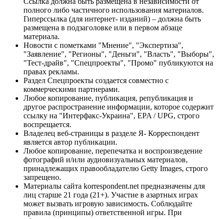
Ссылка должна быть размещена в независимости от
полного либо частичного использования материалов.
Гиперссылка (для интернет- изданий) – должна быть
размещена в подзаголовке или в первом абзаце
материала.
Новости с пометками "Мнение", "Экспертиза",
"Заявление", "Регионы", "Деньги", "Власть", "Выборы",
"Тест-драйв", "Спецпроекты", "Промо" публикуются на
правах рекламы.
Раздел Спецпроекты создается совместно с
коммерческими партнерами.
Любое копирование, публикация, републикация и
другое распространение информации, которое содержит
ссылку на "Интерфакс-Украина", EPA / UPG, строго
воспрещается.
Владелец веб-страницы в разделе Я- Корреспондент
является автор публикации.
Любое копирование, перепечатка и воспроизведение
фотографий и/или аудиовизуальных материалов,
принадлежащих правообладателю Getty Images, строго
запрещено.
Материалы сайта korrespondent.net предназначены для
лиц старше 21 года (21+). Участие в азартных играх
может вызвать игровую зависимость. Соблюдайте
правила (принципы) ответственной игры. При